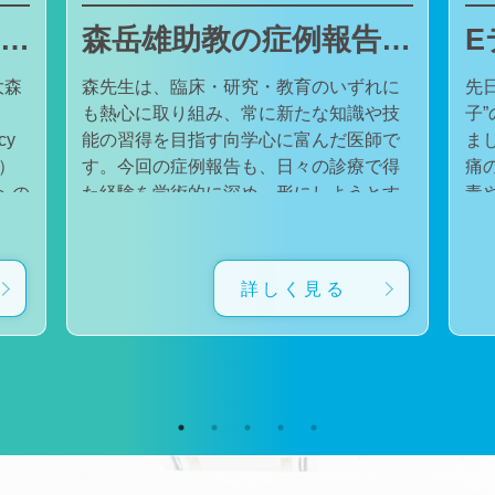
東邦大学医療センター大森病院でJMECCを開催しました
森岳雄助教の症例報告が日本内科学会英語雑誌Internal Medicineに掲載されました
大森
森先生は、臨床・研究・教育のいずれに
先
も熱心に取り組み、常に新たな知識や技
子
cy
能の習得を目指す向学心に富んだ医師で
ました。 番組
会）
す。今回の症例報告も、日々の診療で得
痛
た経験を学術的に深め、形にしようとす
毒
対
る森先生の姿勢が結実したものと考えて
た。 一方で、食器洗い用スポ
育
います。総合診療・感染症診療で培った
ル
に
知識と経験を生かし、救急医療を含む幅
ど
詳しく見る
広い診療に取り組むとともに、今後も臨
普
生
床・研究・教育の各分野でのさらなる活
つ
ー
躍が期待されます。 本症例の診療に携わ
い
ィ
り、論文の執筆および完成までご指導・
した。 今回の番組
小
ご協力くださったすべての先生方、関係
防
谷
者の皆様に、心より感謝申し上げます。
です。 また、私の
だ
文責：佐々木 陽典
錦
（https://www.jstage.jst.go.jp/article/internalmedic
め