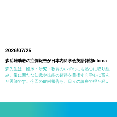
2026/07/25
森岳雄助教の症例報告が日本内科学会英語雑誌Internal Medicineに掲載されました
森先生は、臨床・研究・教育のいずれにも熱心に取り組
み、常に新たな知識や技能の習得を目指す向学心に富ん
だ医師です。今回の症例報告も、日々の診療で得た経験
を学術的に深め、形にしようとする森先生の姿勢が結実
したものと考えていま […]