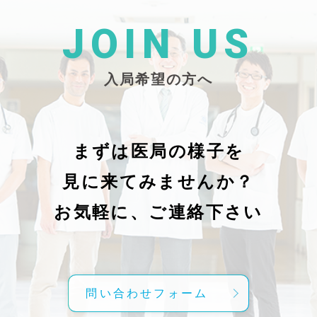
た
26/_pdf/-char/enから抜粋）
じ
学
た
JOIN US
東
い
越
親
入局希望の方へ
で
謝申し上
日（
久教
レ
科
症
の
で
まずは医局の様子を
に
組名
見に来てみませんか？
内
送予
授
分～19時
お気軽に、ご連絡下さい
内
責
げ
方
こ
問い合わせフォーム
て
C