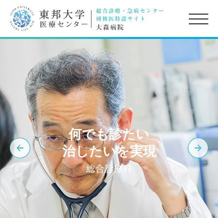
toggle
naviga
何でも診たい
治したいを実現
総合診療科