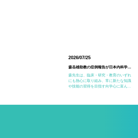
026/06/18
2026/07/25
東邦大学医療センター大森病院でJMECCを開催しました
森岳雄助教の症例報告が日本内科学会英語雑誌Internal Medicineに掲載されました
6月14日(日)に東邦大学医療センター大
森先生は、臨床・研究・教育のいずれ
森病院において第18回東邦大学
にも熱心に取り組み、常に新たな知識
MECC（Japanese Medical
や技能の習得を目指す向学心に富んだ
mergency Care Course：内科救急・
医師です。今回の症例報告も、日々の
ICLS講習会）を開催しました。
診療で得た経験を学術的に深め、形に
JMECCは、心 […]
しようとする森先生の姿勢が結実した
ものと考えていま […]