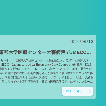
2026/06/18
東邦大学医療センター大森病院でJMECCを開催しました
6月14日(日)に東邦大学医療センター大森病院において第18回東邦大学
JMECC（Japanese Medical Emergency Care Course：内科救急・ICLS
講習会）を開催しました。 JMECCは、心停止への対応に加え、緊急性の
高い内科疾患に対する初期評価と対応を体系的に学ぶ教育プログラムであ
り、内科専門医の取得に必要な講習の一つです。 今回は、日頃より大変お
世話になっている西川正憲先生（藤沢市民病院前院長）にディレクターと
してお越しいただきました。西川ディレクターのもと、一流の指導者であ
る小山雄太先生（吉祥寺あさひ病院）、泉谷昌志先生（東京大学）にもご
詳しく見る
導いただきました。 また、本学でJMECCの開催を始めた当初から継続
してお力添えをいただいている石井孝政先生（獨協医科大学埼玉医療セン
ター）、美甘周史先生（東邦大学医療センター佐倉病院）にもお越しいた