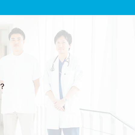
し上げます。 放送は、2026年7月19日（日）19時00分～19時44分、NHK
Eテレの予定です。感染性腸炎やアニサキス症とその予防について解説し
ていますので、よろしければぜひご覧ください。 番組名：『“健康迷子”の
あなたへ 腹痛』 放送予定：2026年7月19日（日） 19時00分～19時44分
放送局：NHK Eテレ 文責：佐々木 陽典
？