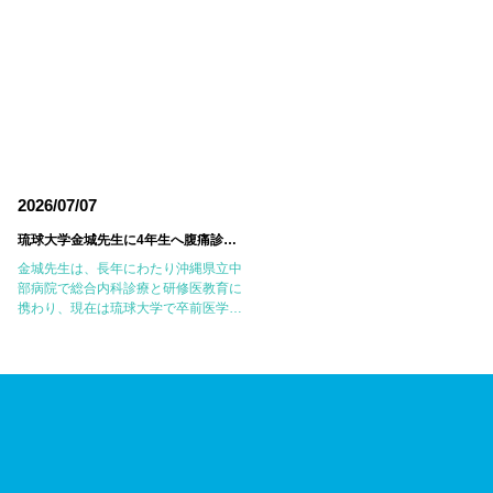
2026/07/07
2026/06/18
琉球大学金城先生に4年生へ腹痛診療の実践的なレクチャーをしていただきました
東邦大学医療センター大
金城先生は、長年にわたり沖縄県立中
6月14日(日)に東邦大学医療センター
部病院で総合内科診療と研修医教育に
森病院において第18回東邦大学
携わり、現在は琉球大学で卒前医学教
JMECC（Japanese Medical
育に尽力されています。病歴聴取、身
Emergency Care Course：内科救急
体診察、臨床推論のエキスパートであ
ICLS講習会）を開催しました。
り、私自身も沖縄で多くのことを教え
JMECCは、心 […]
ていただいた大切 […]