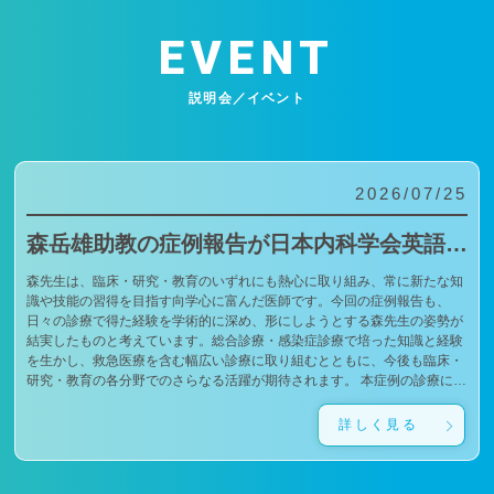
EVENT
説明会／イベント
2026/07/25
森岳雄助教の症例報告が日本内科学会英語雑誌Internal Medicineに掲載されました
森先生は、臨床・研究・教育のいずれにも熱心に取り組み、常に新たな知
識や技能の習得を目指す向学心に富んだ医師です。今回の症例報告も、
日々の診療で得た経験を学術的に深め、形にしようとする森先生の姿勢が
結実したものと考えています。総合診療・感染症診療で培った知識と経験
を生かし、救急医療を含む幅広い診療に取り組むとともに、今後も臨床・
研究・教育の各分野でのさらなる活躍が期待されます。 本症例の診療に携
わり、論文の執筆および完成までご指導・ご協力くださったすべての先生
方、関係者の皆様に、心より感謝申し上げます。 文責：佐々木 陽典
詳しく見る
（https://www.jstage.jst.go.jp/article/internalmedicine/advpub/0/advpub_7672-
26/_pdf/-char/enから抜粋）