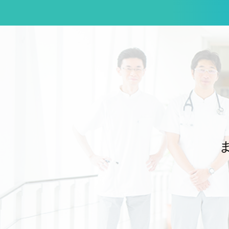
だき、充実した指導体制のもとで講習を実施することができました。 本学
のJMECCは、これまで前任の瓜田純久教授のリーダーシップのもと、総
合診療科が中心となり、学外の指導者の先生方のお力を借りながら、企
画・運営を一手に担ってきました。長年にわたり本学の内科医教育を支え
てくださった瓜田前教授と、継続してご協力いただいてきた学内外の先生
方に、改めて深く感謝申し上げます。 今回の開催で特筆すべき点は、近年
では最も多くの東邦大学所属の先生方に、指導者として参加していただい
たことです。これまで学外の先生方に支えていただきながら積み重ねてき
たJMECCが、学内の指導者の育成と参加の広がりによって、次の段階へ
進みつつあることを実感する機会となりました。 JMECCで扱われる重要
なテーマの一つに、院内で急変の兆候を早期に察知し、重篤化する前に組
織として対応するRapid Response System（RRS）があります。当院に
おいても、総合診療科は内科救急への対応にとどまらず、病院全体の急変
対応を支えるRRSの一翼を担っています。講習で学ぶ知識や技術を、個々
の医師の救急対応能力の向上だけでなく、病院全体の患者安全の向上につ
なげることが重要です。 内科専門医の育成に不可欠なJMECCを、東邦大
学の内科医が自ら指導し、次の世代の内科医を継続的に育てられる体制を
構築することは、本学の診療と教育の質を高めるうえで大きな意義があり
 今後も、これまでご支援いただいてきた学外の先生方のお力をお借
りしながら、診療科や病院の垣根を越えた学内の連携をさらに深め、将来
的には東邦大学が主体となってJMECCを安定して開催し、自らの手で内
科医を育成できる体制づくりを進めてまいります。 ご多忙のなか、ディレ
クターおよび指導者としてご参加いただいた先生方に、心より御礼申し上
文責：佐々木 陽典 -----------------------------------------------------------
---------------------------------------------------------