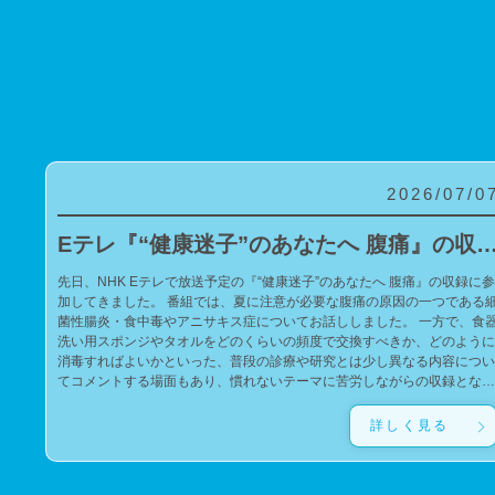
2026/07/0
Eテレ『“健康迷子”のあなたへ 腹痛』の収録に参
先日、NHK Eテレで放送予定の『“健康迷子”のあなたへ 腹痛』の収録に参
加してきました。 番組では、夏に注意が必要な腹痛の原因の一つである細
菌性腸炎・食中毒やアニサキス症についてお話ししました。 一方で、食器
洗い用スポンジやタオルをどのくらいの頻度で交換すべきか、どのように
消毒すればよいかといった、普段の診療や研究とは少し異なる内容につい
てコメントする場面もあり、慣れないテーマに苦労しながらの収録となり
ました。 今回の番組が、腹痛や食中毒の予防について考えるきっかけにな
れば幸いです。 また、私の子どもたちがゲストの錦鯉・長谷川雅紀さんの
詳しく見る
ファンであるため、サインをお願いしたところ、快く応じてくださいまし
た。子どもたちに宛てた、とても温かく素敵なサインを書いていただき、
子どもたちも大喜びでした。 親切にご対応いただいたことに心より感謝申