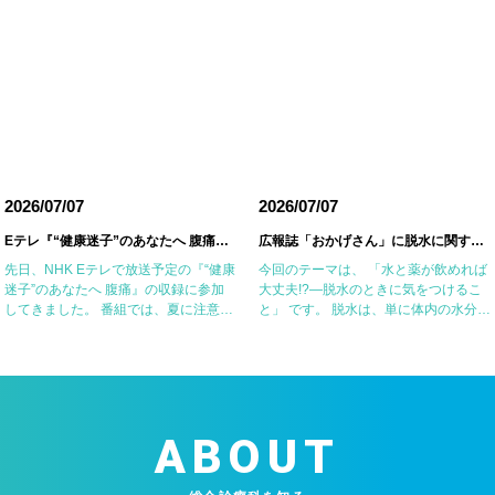
2026/07/07
2026/07/07
Eテレ『“健康迷子”のあなたへ 腹痛』の収録に参加しました
広報誌「おかげさん」に脱水に関する記事を掲載していただきました
先日、NHK Eテレで放送予定の『“健康
今回のテーマは、 「水と薬が飲めれば
迷子”のあなたへ 腹痛』の収録に参加
大丈夫!?―脱水のときに気をつけるこ
してきました。 番組では、夏に注意が
と」 です。 脱水は、単に体内の水分が
必要な腹痛の原因の一つである細菌性
不足した状態ではなく、塩分などの電
腸炎・食中毒やアニサキス症について
解質も同時に失われていることが重要
お話ししました。 一方で、食器洗い用
なポイントです。特に高齢者や基礎疾
スポ […]
患のある […]
ABOUT