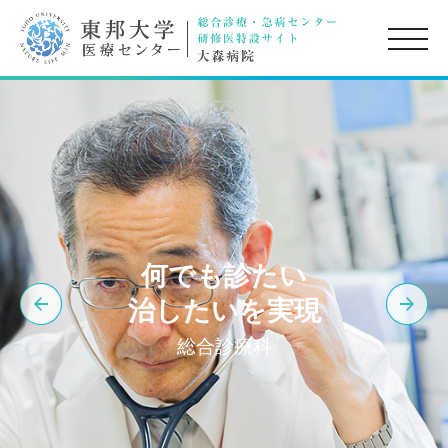
toggle
naviga
何でも診たい
治したいを実現
総合診療科