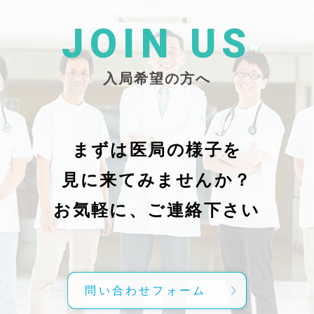
た
26/_pdf/-char/enから抜粋）
じ
学
た
JOIN US
東
い
越
親
入局希望の方へ
で
謝申し上
日（
久教
レ
科
症
の
で
まずは医局の様子を
に
組名
見に来てみませんか？
内
送予
授
分～19時
お気軽に、ご連絡下さい
内
責
げ
方
こ
問い合わせフォーム
て
C