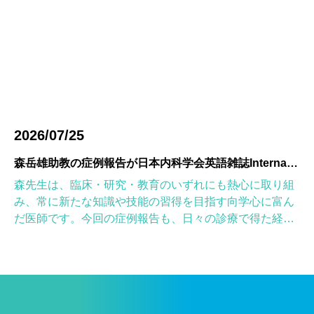
2026/07/25
森岳雄助教の症例報告が日本内科学会英語雑誌Internal Medicineに掲載されました
森先生は、臨床・研究・教育のいずれにも熱心に取り組
み、常に新たな知識や技能の習得を目指す向学心に富ん
だ医師です。今回の症例報告も、日々の診療で得た経験
を学術的に深め、形にしようとする森先生の姿勢が結実
したものと考えていま […]