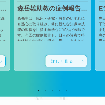
東邦大学医療センター大森病院でJMECCを開催しました
森岳雄助教の症例報告が日本内科学会英語雑誌Internal Medicineに掲載されました
大森
森先生は、臨床・研究・教育のいずれに
先
も熱心に取り組み、常に新たな知識や技
子
cy
能の習得を目指す向学心に富んだ医師で
ました。 番組
会）
す。今回の症例報告も、日々の診療で得
痛
た経験を学術的に深め、形にしようとす
毒
対
る森先生の姿勢が結実したものと考えて
た。 一方で、食器洗い用スポ
育
います。総合診療・感染症診療で培った
ル
に
知識と経験を生かし、救急医療を含む幅
ど
詳しく見る
広い診療に取り組むとともに、今後も臨
普
生
床・研究・教育の各分野でのさらなる活
つ
ー
躍が期待されます。 本症例の診療に携わ
い
ィ
り、論文の執筆および完成までご指導・
した。 今回の番組
小
ご協力くださったすべての先生方、関係
防
谷
者の皆様に、心より感謝申し上げます。
です。 また、私の
だ
文責：佐々木 陽典
錦
（https://www.jstage.jst.go.jp/article/internalmedic
め