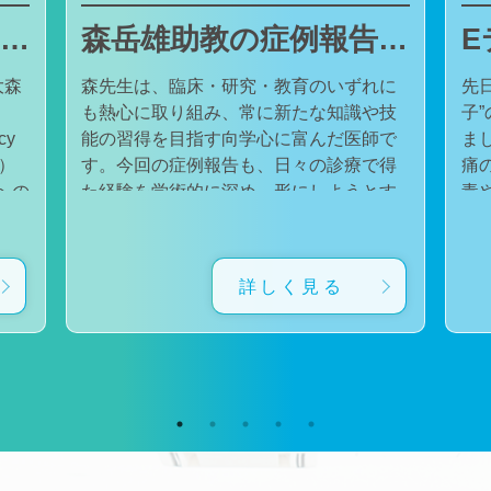
東邦大学医療センター大森病院でJMECCを開催しました
森岳雄助教の症例報告が日本内科学会英語雑誌Internal Medicineに掲載されました
大森
森先生は、臨床・研究・教育のいずれに
先
も熱心に取り組み、常に新たな知識や技
子
cy
能の習得を目指す向学心に富んだ医師で
ました。 番組
会）
す。今回の症例報告も、日々の診療で得
痛
た経験を学術的に深め、形にしようとす
毒
対
る森先生の姿勢が結実したものと考えて
た。 一方で、食器洗い用スポ
育
います。総合診療・感染症診療で培った
ル
に
知識と経験を生かし、救急医療を含む幅
ど
詳しく見る
広い診療に取り組むとともに、今後も臨
普
生
床・研究・教育の各分野でのさらなる活
つ
ー
躍が期待されます。 本症例の診療に携わ
い
ィ
り、論文の執筆および完成までご指導・
した。 今回の番組
小
ご協力くださったすべての先生方、関係
防
谷
者の皆様に、心より感謝申し上げます。
です。 また、私の
だ
文責：佐々木 陽典
錦
（https://www.jstage.jst.go.jp/article/internalmedic
め