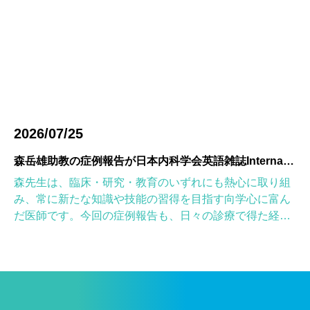
2026/07/25
森岳雄助教の症例報告が日本内科学会英語雑誌Internal Medicineに掲載されました
森先生は、臨床・研究・教育のいずれにも熱心に取り組
み、常に新たな知識や技能の習得を目指す向学心に富ん
だ医師です。今回の症例報告も、日々の診療で得た経験
を学術的に深め、形にしようとする森先生の姿勢が結実
したものと考えていま […]