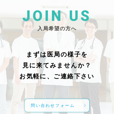
た
26/_pdf/-char/enから抜粋）
じ
学
た
JOIN US
東
い
越
親
入局希望の方へ
で
謝申し上
日（
久教
レ
科
症
の
で
まずは医局の様子を
に
組名
見に来てみませんか？
内
送予
授
分～19時
お気軽に、ご連絡下さい
内
責
げ
方
こ
問い合わせフォーム
て
C