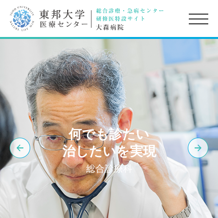
toggle
naviga
何でも診たい
治したいを実現
総合診療科