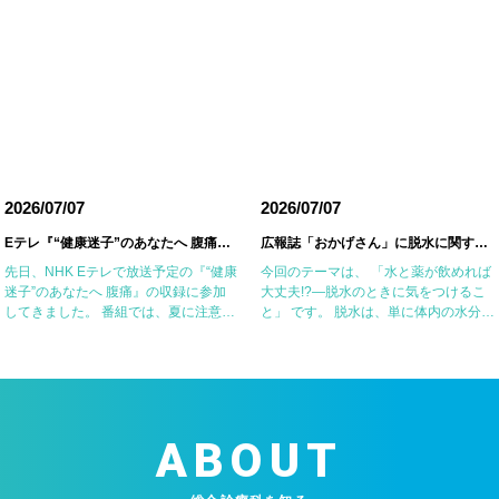
2026/07/07
2026/07/07
Eテレ『“健康迷子”のあなたへ 腹痛』の収録に参加しました
広報誌「おかげさん」に脱水に関する記事を掲載していただきました
先日、NHK Eテレで放送予定の『“健康
今回のテーマは、 「水と薬が飲めれば
迷子”のあなたへ 腹痛』の収録に参加
大丈夫!?―脱水のときに気をつけるこ
してきました。 番組では、夏に注意が
と」 です。 脱水は、単に体内の水分が
必要な腹痛の原因の一つである細菌性
不足した状態ではなく、塩分などの電
腸炎・食中毒やアニサキス症について
解質も同時に失われていることが重要
お話ししました。 一方で、食器洗い用
なポイントです。特に高齢者や基礎疾
スポ […]
患のある […]
ABOUT