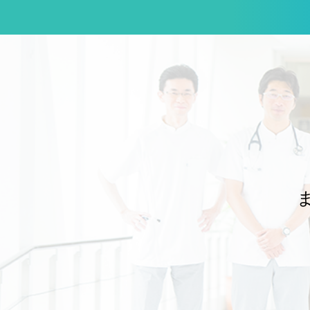
だき、充実した指導体制のもとで講習を実施することができました。 本学
のJMECCは、これまで前任の瓜田純久教授のリーダーシップのもと、総
合診療科が中心となり、学外の指導者の先生方のお力を借りながら、企
画・運営を一手に担ってきました。長年にわたり本学の内科医教育を支え
てくださった瓜田前教授と、継続してご協力いただいてきた学内外の先生
方に、改めて深く感謝申し上げます。 今回の開催で特筆すべき点は、近年
では最も多くの東邦大学所属の先生方に、指導者として参加していただい
たことです。これまで学外の先生方に支えていただきながら積み重ねてき
たJMECCが、学内の指導者の育成と参加の広がりによって、次の段階へ
進みつつあることを実感する機会となりました。 JMECCで扱われる重要
なテーマの一つに、院内で急変の兆候を早期に察知し、重篤化する前に組
織として対応するRapid Response System（RRS）があります。当院に
おいても、総合診療科は内科救急への対応にとどまらず、病院全体の急変
対応を支えるRRSの一翼を担っています。講習で学ぶ知識や技術を、個々
の医師の救急対応能力の向上だけでなく、病院全体の患者安全の向上につ
なげることが重要です。 内科専門医の育成に不可欠なJMECCを、東邦大
学の内科医が自ら指導し、次の世代の内科医を継続的に育てられる体制を
構築することは、本学の診療と教育の質を高めるうえで大きな意義があり
 今後も、これまでご支援いただいてきた学外の先生方のお力をお借
りしながら、診療科や病院の垣根を越えた学内の連携をさらに深め、将来
的には東邦大学が主体となってJMECCを安定して開催し、自らの手で内
科医を育成できる体制づくりを進めてまいります。 ご多忙のなか、ディレ
クターおよび指導者としてご参加いただいた先生方に、心より御礼申し上
文責：佐々木 陽典 -----------------------------------------------------------
---------------------------------------------------------