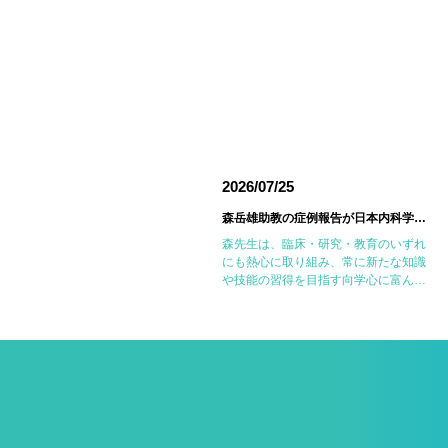
026/06/18
2026/07/25
東邦大学医療センター大森病院でJMECCを開催しました
森岳雄助教の症例報告が日本内科学会英語雑誌Internal Medicineに掲載されました
6月14日(日)に東邦大学医療センター大
森先生は、臨床・研究・教育のいずれ
森病院において第18回東邦大学
にも熱心に取り組み、常に新たな知識
MECC（Japanese Medical
や技能の習得を目指す向学心に富んだ
mergency Care Course：内科救急・
医師です。今回の症例報告も、日々の
ICLS講習会）を開催しました。
診療で得た経験を学術的に深め、形に
JMECCは、心 […]
しようとする森先生の姿勢が結実した
ものと考えていま […]