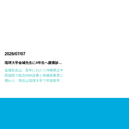
2026/07/07
2026/06/18
琉球大学金城先生に4年生へ腹痛診療の実践的なレクチャーをしていただきました
東邦大学医療センター大
金城先生は、長年にわたり沖縄県立中
6月14日(日)に東邦大学医療センター
部病院で総合内科診療と研修医教育に
森病院において第18回東邦大学
携わり、現在は琉球大学で卒前医学教
JMECC（Japanese Medical
育に尽力されています。病歴聴取、身
Emergency Care Course：内科救急
体診察、臨床推論のエキスパートであ
ICLS講習会）を開催しました。
り、私自身も沖縄で多くのことを教え
JMECCは、心 […]
ていただいた大切 […]