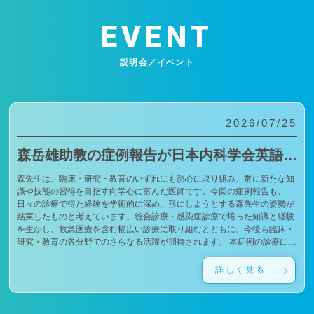
EVENT
説明会／イベント
2026/07/25
森岳雄助教の症例報告が日本内科学会英語雑誌Internal Medicineに掲載されました
森先生は、臨床・研究・教育のいずれにも熱心に取り組み、常に新たな知
識や技能の習得を目指す向学心に富んだ医師です。今回の症例報告も、
日々の診療で得た経験を学術的に深め、形にしようとする森先生の姿勢が
結実したものと考えています。総合診療・感染症診療で培った知識と経験
を生かし、救急医療を含む幅広い診療に取り組むとともに、今後も臨床・
研究・教育の各分野でのさらなる活躍が期待されます。 本症例の診療に携
わり、論文の執筆および完成までご指導・ご協力くださったすべての先生
方、関係者の皆様に、心より感謝申し上げます。 文責：佐々木 陽典
詳しく見る
（https://www.jstage.jst.go.jp/article/internalmedicine/advpub/0/advpub_7672-
26/_pdf/-char/enから抜粋）