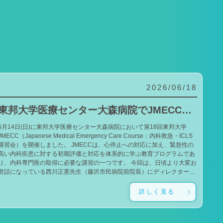
2026/06/18
東邦大学医療センター大森病院でJMECCを開催しました
6月14日(日)に東邦大学医療センター大森病院において第18回東邦大学
JMECC（Japanese Medical Emergency Care Course：内科救急・ICLS
講習会）を開催しました。 JMECCは、心停止への対応に加え、緊急性の
高い内科疾患に対する初期評価と対応を体系的に学ぶ教育プログラムであ
り、内科専門医の取得に必要な講習の一つです。 今回は、日頃より大変お
世話になっている西川正憲先生（藤沢市民病院前院長）にディレクターと
してお越しいただきました。西川ディレクターのもと、一流の指導者であ
る小山雄太先生（吉祥寺あさひ病院）、泉谷昌志先生（東京大学）にもご
詳しく見る
導いただきました。 また、本学でJMECCの開催を始めた当初から継続
してお力添えをいただいている石井孝政先生（獨協医科大学埼玉医療セン
ター）、美甘周史先生（東邦大学医療センター佐倉病院）にもお越しいた