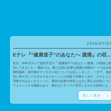
2026/07/0
Eテレ『“健康迷子”のあなたへ 腹痛』の収録に参
先日、NHK Eテレで放送予定の『“健康迷子”のあなたへ 腹痛』の収録に参
加してきました。 番組では、夏に注意が必要な腹痛の原因の一つである細
菌性腸炎・食中毒やアニサキス症についてお話ししました。 一方で、食器
洗い用スポンジやタオルをどのくらいの頻度で交換すべきか、どのように
消毒すればよいかといった、普段の診療や研究とは少し異なる内容につい
てコメントする場面もあり、慣れないテーマに苦労しながらの収録となり
ました。 今回の番組が、腹痛や食中毒の予防について考えるきっかけにな
れば幸いです。 また、私の子どもたちがゲストの錦鯉・長谷川雅紀さんの
詳しく見る
ファンであるため、サインをお願いしたところ、快く応じてくださいまし
た。子どもたちに宛てた、とても温かく素敵なサインを書いていただき、
子どもたちも大喜びでした。 親切にご対応いただいたことに心より感謝申