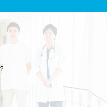
し上げます。 放送は、2026年7月19日（日）19時00分～19時44分、NHK
Eテレの予定です。感染性腸炎やアニサキス症とその予防について解説し
ていますので、よろしければぜひご覧ください。 番組名：『“健康迷子”の
あなたへ 腹痛』 放送予定：2026年7月19日（日） 19時00分～19時44分
放送局：NHK Eテレ 文責：佐々木 陽典
？