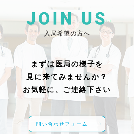
た
26/_pdf/-char/enから抜粋）
じ
学
た
JOIN US
東
い
越
親
入局希望の方へ
で
謝申し上
日（
久教
レ
科
症
の
で
まずは医局の様子を
に
組名
見に来てみませんか？
内
送予
授
分～19時
お気軽に、ご連絡下さい
内
責
げ
方
こ
問い合わせフォーム
て
C