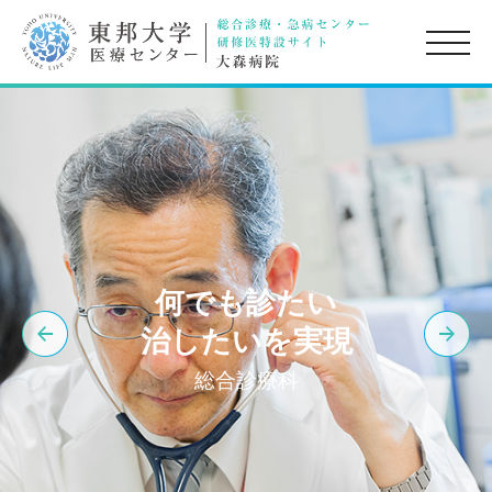
toggle
naviga
何でも診たい
治したいを実現
総合診療科