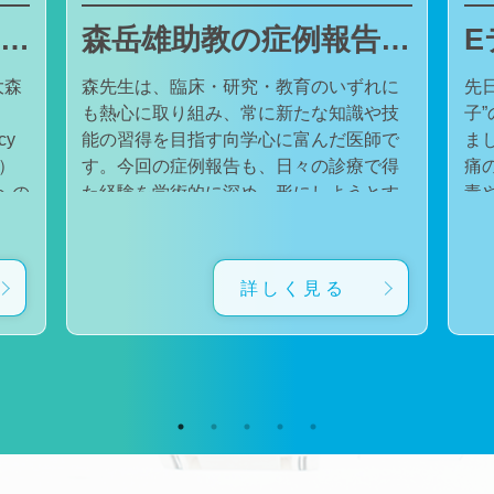
東邦大学医療センター大森病院でJMECCを開催しました
森岳雄助教の症例報告が日本内科学会英語雑誌Internal Medicineに掲載されました
大森
森先生は、臨床・研究・教育のいずれに
先
も熱心に取り組み、常に新たな知識や技
子
cy
能の習得を目指す向学心に富んだ医師で
ました。 番組
会）
す。今回の症例報告も、日々の診療で得
痛
た経験を学術的に深め、形にしようとす
毒
対
る森先生の姿勢が結実したものと考えて
た。 一方で、食器洗い用スポ
育
います。総合診療・感染症診療で培った
ル
に
知識と経験を生かし、救急医療を含む幅
ど
詳しく見る
広い診療に取り組むとともに、今後も臨
普
生
床・研究・教育の各分野でのさらなる活
つ
ー
躍が期待されます。 本症例の診療に携わ
い
ィ
り、論文の執筆および完成までご指導・
した。 今回の番組
小
ご協力くださったすべての先生方、関係
防
谷
者の皆様に、心より感謝申し上げます。
です。 また、私の
だ
文責：佐々木 陽典
錦
（https://www.jstage.jst.go.jp/article/internalmedic
め