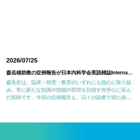
2026/07/25
森岳雄助教の症例報告が日本内科学会英語雑誌Internal Medicineに掲載されました
森先生は、臨床・研究・教育のいずれにも熱心に取り組
み、常に新たな知識や技能の習得を目指す向学心に富ん
だ医師です。今回の症例報告も、日々の診療で得た経験
を学術的に深め、形にしようとする森先生の姿勢が結実
したものと考えていま […]