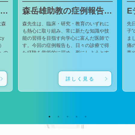
東邦大学医療センター大森病院でJMECCを開催しました
森岳雄助教の症例報告が日本内科学会英語雑誌Internal Medicineに掲載されました
大森
森先生は、臨床・研究・教育のいずれに
先
も熱心に取り組み、常に新たな知識や技
子
cy
能の習得を目指す向学心に富んだ医師で
ました。 番組
会）
す。今回の症例報告も、日々の診療で得
痛
た経験を学術的に深め、形にしようとす
毒
対
る森先生の姿勢が結実したものと考えて
た。 一方で、食器洗い用スポ
育
います。総合診療・感染症診療で培った
ル
に
知識と経験を生かし、救急医療を含む幅
ど
詳しく見る
広い診療に取り組むとともに、今後も臨
普
生
床・研究・教育の各分野でのさらなる活
つ
ー
躍が期待されます。 本症例の診療に携わ
い
ィ
り、論文の執筆および完成までご指導・
した。 今回の番組
小
ご協力くださったすべての先生方、関係
防
谷
者の皆様に、心より感謝申し上げます。
です。 また、私の
だ
文責：佐々木 陽典
錦
（https://www.jstage.jst.go.jp/article/internalmedic
め