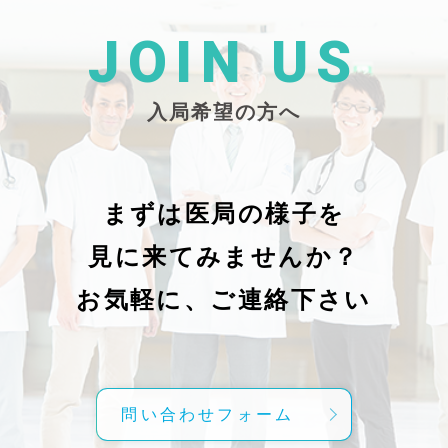
た
26/_pdf/-char/enから抜粋）
じ
学
た
JOIN US
東
い
越
親
入局希望の方へ
で
謝申し上
日（
久教
レ
科
症
の
で
まずは医局の様子を
に
組名
見に来てみませんか？
内
送予
授
分～19時
お気軽に、ご連絡下さい
内
責
げ
方
こ
問い合わせフォーム
て
C