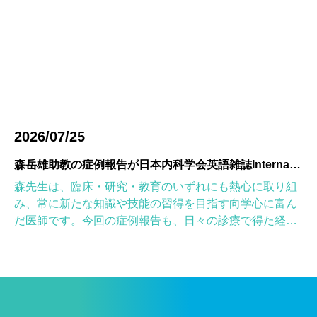
2026/07/25
森岳雄助教の症例報告が日本内科学会英語雑誌Internal Medicineに掲載されました
森先生は、臨床・研究・教育のいずれにも熱心に取り組
み、常に新たな知識や技能の習得を目指す向学心に富ん
だ医師です。今回の症例報告も、日々の診療で得た経験
を学術的に深め、形にしようとする森先生の姿勢が結実
したものと考えていま […]