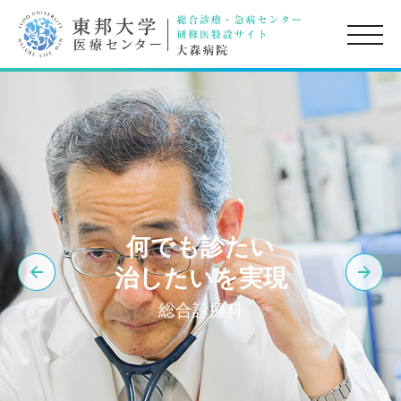
toggle
naviga
何でも診たい
治したいを実現
総合診療科