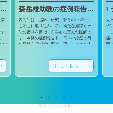
東邦大学医療センター大森病院でJMECCを開催しました
森岳雄助教の症例報告が日本内科学会英語雑誌Internal Medicineに掲載されました
大森
森先生は、臨床・研究・教育のいずれに
先
も熱心に取り組み、常に新たな知識や技
子
cy
能の習得を目指す向学心に富んだ医師で
ました。 番組
会）
す。今回の症例報告も、日々の診療で得
痛
た経験を学術的に深め、形にしようとす
毒
対
る森先生の姿勢が結実したものと考えて
た。 一方で、食器洗い用スポ
育
います。総合診療・感染症診療で培った
ル
に
知識と経験を生かし、救急医療を含む幅
ど
詳しく見る
広い診療に取り組むとともに、今後も臨
普
生
床・研究・教育の各分野でのさらなる活
つ
ー
躍が期待されます。 本症例の診療に携わ
い
ィ
り、論文の執筆および完成までご指導・
した。 今回の番組
小
ご協力くださったすべての先生方、関係
防
谷
者の皆様に、心より感謝申し上げます。
です。 また、私の
だ
文責：佐々木 陽典
錦
（https://www.jstage.jst.go.jp/article/internalmedic
め