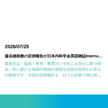
2026/07/25
森岳雄助教の症例報告が日本内科学会英語雑誌Internal Medicineに掲載されました
森先生は、臨床・研究・教育のいずれにも熱心に取り組
み、常に新たな知識や技能の習得を目指す向学心に富ん
だ医師です。今回の症例報告も、日々の診療で得た経験
を学術的に深め、形にしようとする森先生の姿勢が結実
したものと考えていま […]