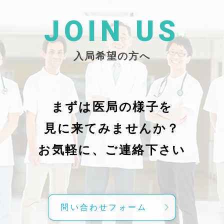
た
26/_pdf/-char/enから抜粋）
じ
学
た
JOIN US
東
い
越
親
入局希望の方へ
で
謝申し上
日（
久教
レ
科
症
の
で
まずは医局の様子を
に
組名
見に来てみませんか？
内
送予
授
分～19時
お気軽に、ご連絡下さい
内
責
げ
方
こ
問い合わせフォーム
て
C