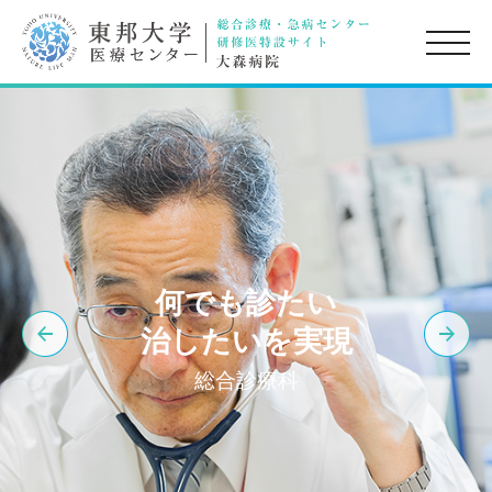
toggle
naviga
何でも診たい
治したいを実現
総合診療科