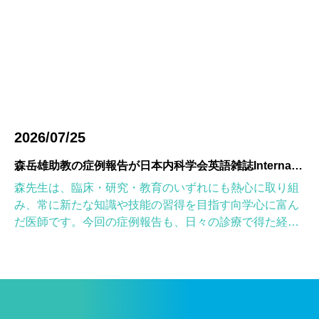
2026/07/25
森岳雄助教の症例報告が日本内科学会英語雑誌Internal Medicineに掲載されました
森先生は、臨床・研究・教育のいずれにも熱心に取り組
み、常に新たな知識や技能の習得を目指す向学心に富ん
だ医師です。今回の症例報告も、日々の診療で得た経験
を学術的に深め、形にしようとする森先生の姿勢が結実
したものと考えていま […]