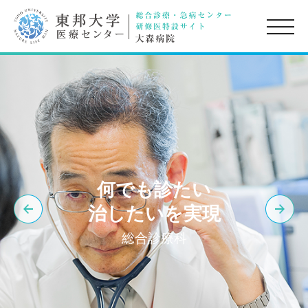
toggle
naviga
何でも診たい
治したいを実現
総合診療科