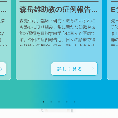
東邦大学医療センター大森病院でJMECCを開催しました
森岳雄助教の症例報告が日本内科学会英語雑誌Internal Medicineに掲載されました
大森
森先生は、臨床・研究・教育のいずれに
先
も熱心に取り組み、常に新たな知識や技
子
cy
能の習得を目指す向学心に富んだ医師で
ました。 番組
会）
す。今回の症例報告も、日々の診療で得
痛
た経験を学術的に深め、形にしようとす
毒
対
る森先生の姿勢が結実したものと考えて
た。 一方で、食器洗い用スポ
育
います。総合診療・感染症診療で培った
ル
に
知識と経験を生かし、救急医療を含む幅
ど
詳しく見る
広い診療に取り組むとともに、今後も臨
普
生
床・研究・教育の各分野でのさらなる活
つ
ー
躍が期待されます。 本症例の診療に携わ
い
ィ
り、論文の執筆および完成までご指導・
した。 今回の番組
小
ご協力くださったすべての先生方、関係
防
谷
者の皆様に、心より感謝申し上げます。
です。 また、私の
だ
文責：佐々木 陽典
錦
（https://www.jstage.jst.go.jp/article/internalmedic
め