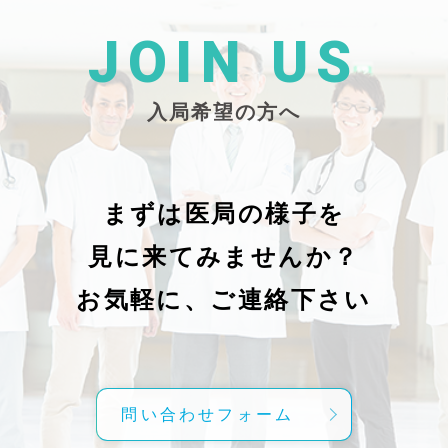
た
26/_pdf/-char/enから抜粋）
じ
学
た
JOIN US
東
い
越
親
入局希望の方へ
で
謝申し上
日（
久教
レ
科
症
の
で
まずは医局の様子を
に
組名
見に来てみませんか？
内
送予
授
分～19時
お気軽に、ご連絡下さい
内
責
げ
方
こ
問い合わせフォーム
て
C