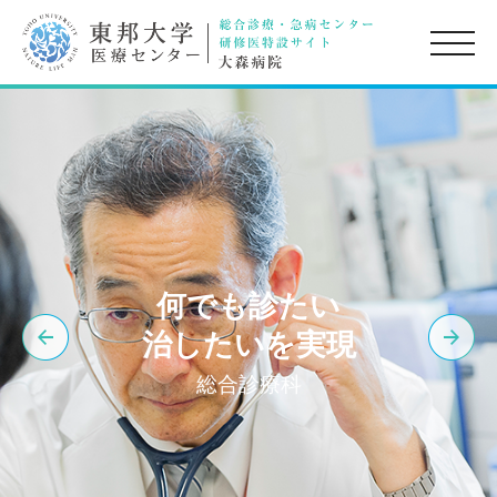
toggle
naviga
何でも診たい
治したいを実現
総合診療科