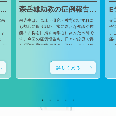
東邦大学医療センター大森病院でJMECCを開催しました
森岳雄助教の症例報告が日本内科学会英語雑誌Internal Medicineに掲載されました
大森
森先生は、臨床・研究・教育のいずれに
先
も熱心に取り組み、常に新たな知識や技
子
cy
能の習得を目指す向学心に富んだ医師で
ました。 番組
会）
す。今回の症例報告も、日々の診療で得
痛
た経験を学術的に深め、形にしようとす
毒
対
る森先生の姿勢が結実したものと考えて
た。 一方で、食器洗い用スポ
育
います。総合診療・感染症診療で培った
ル
に
知識と経験を生かし、救急医療を含む幅
ど
詳しく見る
広い診療に取り組むとともに、今後も臨
普
生
床・研究・教育の各分野でのさらなる活
つ
ー
躍が期待されます。 本症例の診療に携わ
い
ィ
り、論文の執筆および完成までご指導・
した。 今回の番組
小
ご協力くださったすべての先生方、関係
防
谷
者の皆様に、心より感謝申し上げます。
です。 また、私の
だ
文責：佐々木 陽典
錦
（https://www.jstage.jst.go.jp/article/internalmedic
め