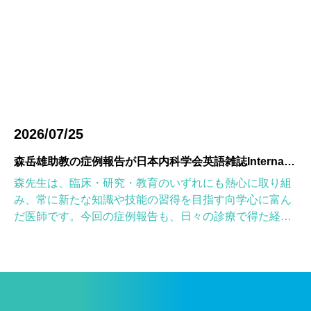
2026/07/25
森岳雄助教の症例報告が日本内科学会英語雑誌Internal Medicineに掲載されました
森先生は、臨床・研究・教育のいずれにも熱心に取り組
み、常に新たな知識や技能の習得を目指す向学心に富ん
だ医師です。今回の症例報告も、日々の診療で得た経験
を学術的に深め、形にしようとする森先生の姿勢が結実
したものと考えていま […]