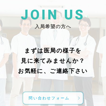
た
26/_pdf/-char/enから抜粋）
じ
学
た
JOIN US
東
い
越
親
入局希望の方へ
で
謝申し上
日（
久教
レ
科
症
の
で
まずは医局の様子を
に
組名
見に来てみませんか？
内
送予
授
分～19時
お気軽に、ご連絡下さい
内
責
げ
方
こ
問い合わせフォーム
て
C