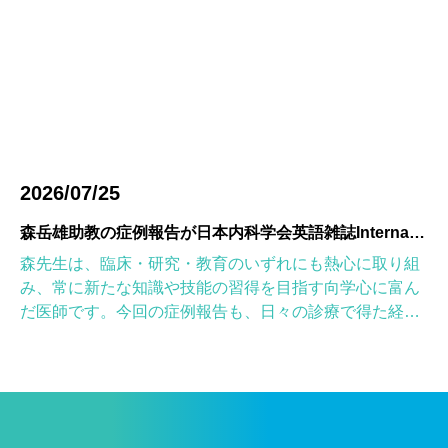
2026/07/25
森岳雄助教の症例報告が日本内科学会英語雑誌Internal Medicineに掲載されました
森先生は、臨床・研究・教育のいずれにも熱心に取り組
み、常に新たな知識や技能の習得を目指す向学心に富ん
だ医師です。今回の症例報告も、日々の診療で得た経験
を学術的に深め、形にしようとする森先生の姿勢が結実
したものと考えていま […]