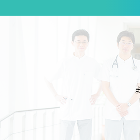
だき、充実した指導体制のもとで講習を実施することができました。 本学
のJMECCは、これまで前任の瓜田純久教授のリーダーシップのもと、総
合診療科が中心となり、学外の指導者の先生方のお力を借りながら、企
画・運営を一手に担ってきました。長年にわたり本学の内科医教育を支え
てくださった瓜田前教授と、継続してご協力いただいてきた学内外の先生
方に、改めて深く感謝申し上げます。 今回の開催で特筆すべき点は、近年
では最も多くの東邦大学所属の先生方に、指導者として参加していただい
たことです。これまで学外の先生方に支えていただきながら積み重ねてき
たJMECCが、学内の指導者の育成と参加の広がりによって、次の段階へ
進みつつあることを実感する機会となりました。 JMECCで扱われる重要
なテーマの一つに、院内で急変の兆候を早期に察知し、重篤化する前に組
織として対応するRapid Response System（RRS）があります。当院に
おいても、総合診療科は内科救急への対応にとどまらず、病院全体の急変
対応を支えるRRSの一翼を担っています。講習で学ぶ知識や技術を、個々
の医師の救急対応能力の向上だけでなく、病院全体の患者安全の向上につ
なげることが重要です。 内科専門医の育成に不可欠なJMECCを、東邦大
学の内科医が自ら指導し、次の世代の内科医を継続的に育てられる体制を
構築することは、本学の診療と教育の質を高めるうえで大きな意義があり
 今後も、これまでご支援いただいてきた学外の先生方のお力をお借
りしながら、診療科や病院の垣根を越えた学内の連携をさらに深め、将来
的には東邦大学が主体となってJMECCを安定して開催し、自らの手で内
科医を育成できる体制づくりを進めてまいります。 ご多忙のなか、ディレ
クターおよび指導者としてご参加いただいた先生方に、心より御礼申し上
文責：佐々木 陽典 -----------------------------------------------------------
---------------------------------------------------------