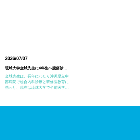
2026/07/07
2026/06/18
琉球大学金城先生に4年生へ腹痛診療の実践的なレクチャーをしていただきました
東邦大学医療センター大
金城先生は、長年にわたり沖縄県立中
6月14日(日)に東邦大学医療センター
部病院で総合内科診療と研修医教育に
森病院において第18回東邦大学
携わり、現在は琉球大学で卒前医学教
JMECC（Japanese Medical
育に尽力されています。病歴聴取、身
Emergency Care Course：内科救急
体診察、臨床推論のエキスパートであ
ICLS講習会）を開催しました。
り、私自身も沖縄で多くのことを教え
JMECCは、心 […]
ていただいた大切 […]