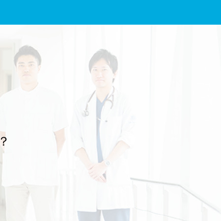
し上げます。 放送は、2026年7月19日（日）19時00分～19時44分、NHK
Eテレの予定です。感染性腸炎やアニサキス症とその予防について解説し
ていますので、よろしければぜひご覧ください。 番組名：『“健康迷子”の
あなたへ 腹痛』 放送予定：2026年7月19日（日） 19時00分～19時44分
放送局：NHK Eテレ 文責：佐々木 陽典
？