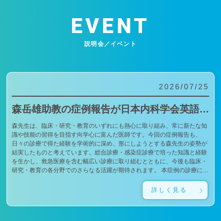
EVENT
説明会／イベント
2026/07/25
森岳雄助教の症例報告が日本内科学会英語雑誌Internal Medicineに掲載されました
森先生は、臨床・研究・教育のいずれにも熱心に取り組み、常に新たな知
識や技能の習得を目指す向学心に富んだ医師です。今回の症例報告も、
日々の診療で得た経験を学術的に深め、形にしようとする森先生の姿勢が
結実したものと考えています。総合診療・感染症診療で培った知識と経験
を生かし、救急医療を含む幅広い診療に取り組むとともに、今後も臨床・
研究・教育の各分野でのさらなる活躍が期待されます。 本症例の診療に携
わり、論文の執筆および完成までご指導・ご協力くださったすべての先生
方、関係者の皆様に、心より感謝申し上げます。 文責：佐々木 陽典
詳しく見る
（https://www.jstage.jst.go.jp/article/internalmedicine/advpub/0/advpub_7672-
26/_pdf/-char/enから抜粋）