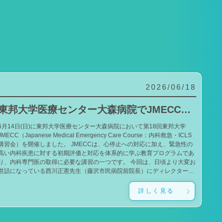
2026/06/18
東邦大学医療センター大森病院でJMECCを開催しました
6月14日(日)に東邦大学医療センター大森病院において第18回東邦大学
JMECC（Japanese Medical Emergency Care Course：内科救急・ICLS
講習会）を開催しました。 JMECCは、心停止への対応に加え、緊急性の
高い内科疾患に対する初期評価と対応を体系的に学ぶ教育プログラムであ
り、内科専門医の取得に必要な講習の一つです。 今回は、日頃より大変お
世話になっている西川正憲先生（藤沢市民病院前院長）にディレクターと
してお越しいただきました。西川ディレクターのもと、一流の指導者であ
る小山雄太先生（吉祥寺あさひ病院）、泉谷昌志先生（東京大学）にもご
詳しく見る
導いただきました。 また、本学でJMECCの開催を始めた当初から継続
してお力添えをいただいている石井孝政先生（獨協医科大学埼玉医療セン
ター）、美甘周史先生（東邦大学医療センター佐倉病院）にもお越しいた