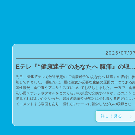
2026/07/0
Eテレ『“健康迷子”のあなたへ 腹痛』の収録に参
先日、NHK Eテレで放送予定の『“健康迷子”のあなたへ 腹痛』の収録に参
加してきました。 番組では、夏に注意が必要な腹痛の原因の一つである細
菌性腸炎・食中毒やアニサキス症についてお話ししました。 一方で、食器
洗い用スポンジやタオルをどのくらいの頻度で交換すべきか、どのように
消毒すればよいかといった、普段の診療や研究とは少し異なる内容につい
てコメントする場面もあり、慣れないテーマに苦労しながらの収録となり
ました。 今回の番組が、腹痛や食中毒の予防について考えるきっかけにな
れば幸いです。 また、私の子どもたちがゲストの錦鯉・長谷川雅紀さんの
詳しく見る
ファンであるため、サインをお願いしたところ、快く応じてくださいまし
た。子どもたちに宛てた、とても温かく素敵なサインを書いていただき、
子どもたちも大喜びでした。 親切にご対応いただいたことに心より感謝申