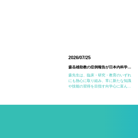
026/06/18
2026/07/25
東邦大学医療センター大森病院でJMECCを開催しました
森岳雄助教の症例報告が日本内科学会英語雑誌Internal Medicineに掲載されました
6月14日(日)に東邦大学医療センター大
森先生は、臨床・研究・教育のいずれ
森病院において第18回東邦大学
にも熱心に取り組み、常に新たな知識
MECC（Japanese Medical
や技能の習得を目指す向学心に富んだ
mergency Care Course：内科救急・
医師です。今回の症例報告も、日々の
ICLS講習会）を開催しました。
診療で得た経験を学術的に深め、形に
JMECCは、心 […]
しようとする森先生の姿勢が結実した
ものと考えていま […]