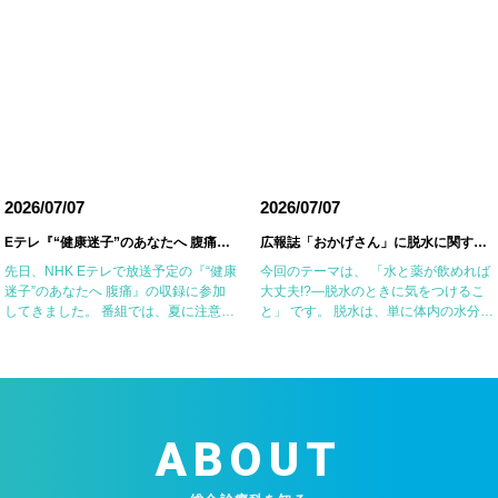
2026/07/07
2026/07/07
Eテレ『“健康迷子”のあなたへ 腹痛』の収録に参加しました
広報誌「おかげさん」に脱水に関する記事を掲載していただきました
先日、NHK Eテレで放送予定の『“健康
今回のテーマは、 「水と薬が飲めれば
迷子”のあなたへ 腹痛』の収録に参加
大丈夫!?―脱水のときに気をつけるこ
してきました。 番組では、夏に注意が
と」 です。 脱水は、単に体内の水分が
必要な腹痛の原因の一つである細菌性
不足した状態ではなく、塩分などの電
腸炎・食中毒やアニサキス症について
解質も同時に失われていることが重要
お話ししました。 一方で、食器洗い用
なポイントです。特に高齢者や基礎疾
スポ […]
患のある […]
ABOUT