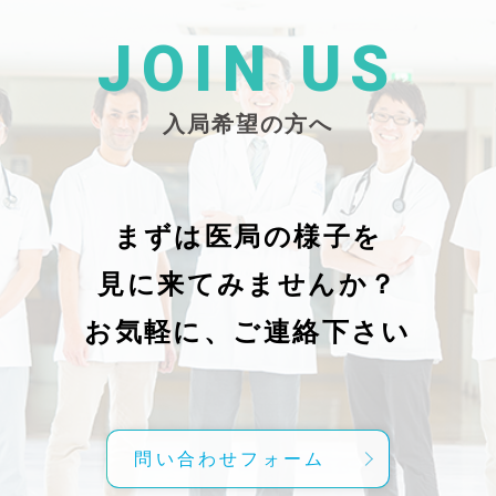
た
26/_pdf/-char/enから抜粋）
じ
学
た
JOIN US
東
い
越
親
入局希望の方へ
で
謝申し上
日（
久教
レ
科
症
の
で
まずは医局の様子を
に
組名
見に来てみませんか？
内
送予
授
分～19時
お気軽に、ご連絡下さい
内
責
げ
方
こ
問い合わせフォーム
て
C