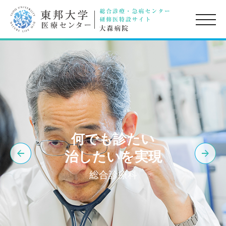
toggle
naviga
何でも診たい
治したいを実現
総合診療科