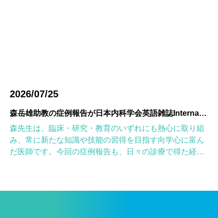
2026/07/25
森岳雄助教の症例報告が日本内科学会英語雑誌Internal Medicineに掲載されました
森先生は、臨床・研究・教育のいずれにも熱心に取り組
み、常に新たな知識や技能の習得を目指す向学心に富ん
だ医師です。今回の症例報告も、日々の診療で得た経験
を学術的に深め、形にしようとする森先生の姿勢が結実
したものと考えていま […]