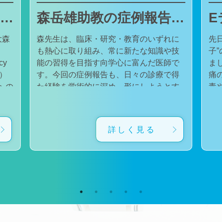
東邦大学医療センター大森病院でJMECCを開催しました
森岳雄助教の症例報告が日本内科学会英語雑誌Internal Medicineに掲載されました
大森
森先生は、臨床・研究・教育のいずれに
先
も熱心に取り組み、常に新たな知識や技
子
cy
能の習得を目指す向学心に富んだ医師で
ました。 番組
会）
す。今回の症例報告も、日々の診療で得
痛
た経験を学術的に深め、形にしようとす
毒
対
る森先生の姿勢が結実したものと考えて
た。 一方で、食器洗い用スポ
育
います。総合診療・感染症診療で培った
ル
に
知識と経験を生かし、救急医療を含む幅
ど
詳しく見る
広い診療に取り組むとともに、今後も臨
普
生
床・研究・教育の各分野でのさらなる活
つ
ー
躍が期待されます。 本症例の診療に携わ
い
ィ
り、論文の執筆および完成までご指導・
した。 今回の番組
小
ご協力くださったすべての先生方、関係
防
谷
者の皆様に、心より感謝申し上げます。
です。 また、私の
だ
文責：佐々木 陽典
錦
（https://www.jstage.jst.go.jp/article/internalmedic
め