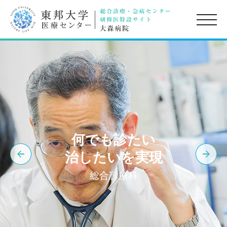
toggle
naviga
何でも診たい
治したいを実現
総合診療科