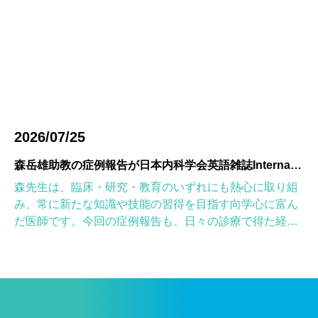
2026/07/25
森岳雄助教の症例報告が日本内科学会英語雑誌Internal Medicineに掲載されました
森先生は、臨床・研究・教育のいずれにも熱心に取り組
み、常に新たな知識や技能の習得を目指す向学心に富ん
だ医師です。今回の症例報告も、日々の診療で得た経験
を学術的に深め、形にしようとする森先生の姿勢が結実
したものと考えていま […]