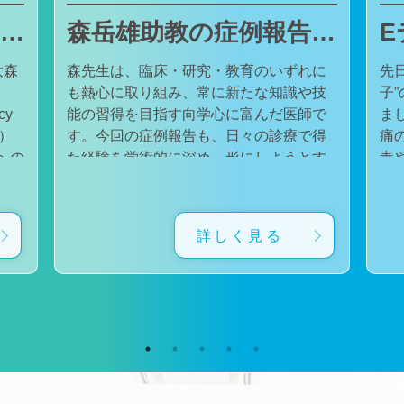
東邦大学医療センター大森病院でJMECCを開催しました
森岳雄助教の症例報告が日本内科学会英語雑誌Internal Medicineに掲載されました
大森
森先生は、臨床・研究・教育のいずれに
先
も熱心に取り組み、常に新たな知識や技
子
cy
能の習得を目指す向学心に富んだ医師で
ました。 番組
会）
す。今回の症例報告も、日々の診療で得
痛
た経験を学術的に深め、形にしようとす
毒
対
る森先生の姿勢が結実したものと考えて
た。 一方で、食器洗い用スポ
育
います。総合診療・感染症診療で培った
ル
に
知識と経験を生かし、救急医療を含む幅
ど
詳しく見る
広い診療に取り組むとともに、今後も臨
普
生
床・研究・教育の各分野でのさらなる活
つ
ー
躍が期待されます。 本症例の診療に携わ
い
ィ
り、論文の執筆および完成までご指導・
した。 今回の番組
小
ご協力くださったすべての先生方、関係
防
谷
者の皆様に、心より感謝申し上げます。
です。 また、私の
だ
文責：佐々木 陽典
錦
（https://www.jstage.jst.go.jp/article/internalmedic
め