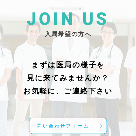
た
26/_pdf/-char/enから抜粋）
じ
学
た
JOIN US
東
い
越
親
入局希望の方へ
で
謝申し上
日（
久教
レ
科
症
の
で
まずは医局の様子を
に
組名
見に来てみませんか？
内
送予
授
分～19時
お気軽に、ご連絡下さい
内
責
げ
方
こ
問い合わせフォーム
て
C