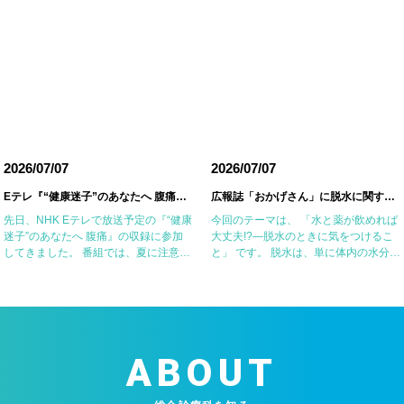
2026/07/07
2026/07/07
Eテレ『“健康迷子”のあなたへ 腹痛』の収録に参加しました
広報誌「おかげさん」に脱水に関する記事を掲載していただきました
先日、NHK Eテレで放送予定の『“健康
今回のテーマは、 「水と薬が飲めれば
迷子”のあなたへ 腹痛』の収録に参加
大丈夫!?―脱水のときに気をつけるこ
してきました。 番組では、夏に注意が
と」 です。 脱水は、単に体内の水分が
必要な腹痛の原因の一つである細菌性
不足した状態ではなく、塩分などの電
腸炎・食中毒やアニサキス症について
解質も同時に失われていることが重要
お話ししました。 一方で、食器洗い用
なポイントです。特に高齢者や基礎疾
スポ […]
患のある […]
ABOUT