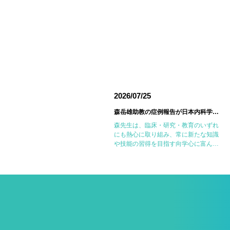
026/06/18
2026/07/25
東邦大学医療センター大森病院でJMECCを開催しました
森岳雄助教の症例報告が日本内科学会英語雑誌Internal Medicineに掲載されました
6月14日(日)に東邦大学医療センター大
森先生は、臨床・研究・教育のいずれ
森病院において第18回東邦大学
にも熱心に取り組み、常に新たな知識
MECC（Japanese Medical
や技能の習得を目指す向学心に富んだ
mergency Care Course：内科救急・
医師です。今回の症例報告も、日々の
ICLS講習会）を開催しました。
診療で得た経験を学術的に深め、形に
JMECCは、心 […]
しようとする森先生の姿勢が結実した
ものと考えていま […]