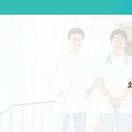
だき、充実した指導体制のもとで講習を実施することができました。 本学
のJMECCは、これまで前任の瓜田純久教授のリーダーシップのもと、総
合診療科が中心となり、学外の指導者の先生方のお力を借りながら、企
画・運営を一手に担ってきました。長年にわたり本学の内科医教育を支え
てくださった瓜田前教授と、継続してご協力いただいてきた学内外の先生
方に、改めて深く感謝申し上げます。 今回の開催で特筆すべき点は、近年
では最も多くの東邦大学所属の先生方に、指導者として参加していただい
たことです。これまで学外の先生方に支えていただきながら積み重ねてき
たJMECCが、学内の指導者の育成と参加の広がりによって、次の段階へ
進みつつあることを実感する機会となりました。 JMECCで扱われる重要
なテーマの一つに、院内で急変の兆候を早期に察知し、重篤化する前に組
織として対応するRapid Response System（RRS）があります。当院に
おいても、総合診療科は内科救急への対応にとどまらず、病院全体の急変
対応を支えるRRSの一翼を担っています。講習で学ぶ知識や技術を、個々
の医師の救急対応能力の向上だけでなく、病院全体の患者安全の向上につ
なげることが重要です。 内科専門医の育成に不可欠なJMECCを、東邦大
学の内科医が自ら指導し、次の世代の内科医を継続的に育てられる体制を
構築することは、本学の診療と教育の質を高めるうえで大きな意義があり
 今後も、これまでご支援いただいてきた学外の先生方のお力をお借
りしながら、診療科や病院の垣根を越えた学内の連携をさらに深め、将来
的には東邦大学が主体となってJMECCを安定して開催し、自らの手で内
科医を育成できる体制づくりを進めてまいります。 ご多忙のなか、ディレ
クターおよび指導者としてご参加いただいた先生方に、心より御礼申し上
文責：佐々木 陽典 -----------------------------------------------------------
---------------------------------------------------------