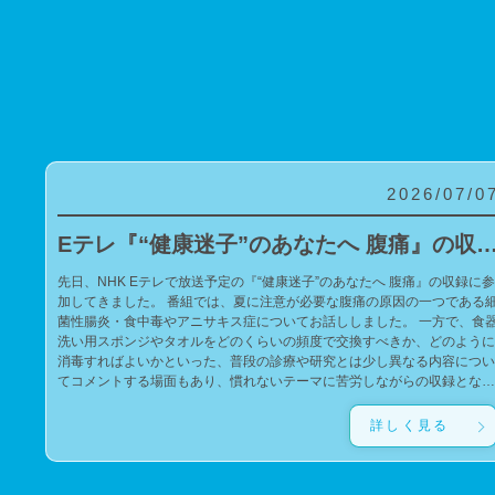
2026/07/0
Eテレ『“健康迷子”のあなたへ 腹痛』の収録に参
先日、NHK Eテレで放送予定の『“健康迷子”のあなたへ 腹痛』の収録に参
加してきました。 番組では、夏に注意が必要な腹痛の原因の一つである細
菌性腸炎・食中毒やアニサキス症についてお話ししました。 一方で、食器
洗い用スポンジやタオルをどのくらいの頻度で交換すべきか、どのように
消毒すればよいかといった、普段の診療や研究とは少し異なる内容につい
てコメントする場面もあり、慣れないテーマに苦労しながらの収録となり
ました。 今回の番組が、腹痛や食中毒の予防について考えるきっかけにな
れば幸いです。 また、私の子どもたちがゲストの錦鯉・長谷川雅紀さんの
詳しく見る
ファンであるため、サインをお願いしたところ、快く応じてくださいまし
た。子どもたちに宛てた、とても温かく素敵なサインを書いていただき、
子どもたちも大喜びでした。 親切にご対応いただいたことに心より感謝申