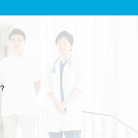
し上げます。 放送は、2026年7月19日（日）19時00分～19時44分、NHK
Eテレの予定です。感染性腸炎やアニサキス症とその予防について解説し
ていますので、よろしければぜひご覧ください。 番組名：『“健康迷子”の
あなたへ 腹痛』 放送予定：2026年7月19日（日） 19時00分～19時44分
放送局：NHK Eテレ 文責：佐々木 陽典
？