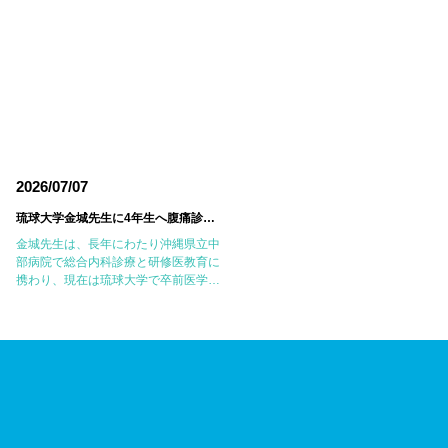
2026/07/07
2026/06/18
琉球大学金城先生に4年生へ腹痛診療の実践的なレクチャーをしていただきました
東邦大学医療センター大
金城先生は、長年にわたり沖縄県立中
6月14日(日)に東邦大学医療センター
部病院で総合内科診療と研修医教育に
森病院において第18回東邦大学
携わり、現在は琉球大学で卒前医学教
JMECC（Japanese Medical
育に尽力されています。病歴聴取、身
Emergency Care Course：内科救急
体診察、臨床推論のエキスパートであ
ICLS講習会）を開催しました。
り、私自身も沖縄で多くのことを教え
JMECCは、心 […]
ていただいた大切 […]