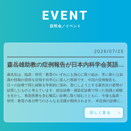
EVENT
説明会／イベント
2026/07/25
森岳雄助教の症例報告が日本内科学会英語雑誌Internal Medicineに掲載されました
森先生は、臨床・研究・教育のいずれにも熱心に取り組み、常に新たな知
識や技能の習得を目指す向学心に富んだ医師です。今回の症例報告も、
日々の診療で得た経験を学術的に深め、形にしようとする森先生の姿勢が
結実したものと考えています。総合診療・感染症診療で培った知識と経験
を生かし、救急医療を含む幅広い診療に取り組むとともに、今後も臨床・
研究・教育の各分野でのさらなる活躍が期待されます。 本症例の診療に携
わり、論文の執筆および完成までご指導・ご協力くださったすべての先生
方、関係者の皆様に、心より感謝申し上げます。 文責：佐々木 陽典
詳しく見る
（https://www.jstage.jst.go.jp/article/internalmedicine/advpub/0/advpub_7672-
26/_pdf/-char/enから抜粋）