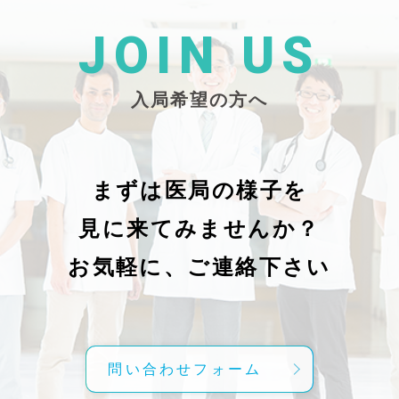
た
26/_pdf/-char/enから抜粋）
じ
学
た
JOIN US
東
い
越
親
入局希望の方へ
で
謝申し上
日（
久教
レ
科
症
の
で
まずは医局の様子を
に
組名
見に来てみませんか？
内
送予
授
分～19時
お気軽に、ご連絡下さい
内
責
げ
方
こ
問い合わせフォーム
て
C