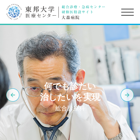
toggle
naviga
何でも診たい
治したいを実現
総合診療科