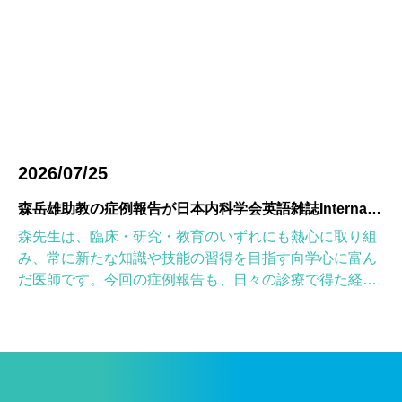
2026/07/25
森岳雄助教の症例報告が日本内科学会英語雑誌Internal Medicineに掲載されました
森先生は、臨床・研究・教育のいずれにも熱心に取り組
み、常に新たな知識や技能の習得を目指す向学心に富ん
だ医師です。今回の症例報告も、日々の診療で得た経験
を学術的に深め、形にしようとする森先生の姿勢が結実
したものと考えていま […]