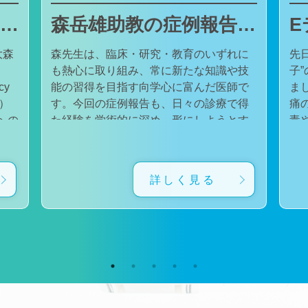
東邦大学医療センター大森病院でJMECCを開催しました
森岳雄助教の症例報告が日本内科学会英語雑誌Internal Medicineに掲載されました
大森
森先生は、臨床・研究・教育のいずれに
先
も熱心に取り組み、常に新たな知識や技
子
cy
能の習得を目指す向学心に富んだ医師で
ました。 番組
会）
す。今回の症例報告も、日々の診療で得
痛
た経験を学術的に深め、形にしようとす
毒
対
る森先生の姿勢が結実したものと考えて
た。 一方で、食器洗い用スポ
育
います。総合診療・感染症診療で培った
ル
に
知識と経験を生かし、救急医療を含む幅
ど
詳しく見る
広い診療に取り組むとともに、今後も臨
普
生
床・研究・教育の各分野でのさらなる活
つ
ー
躍が期待されます。 本症例の診療に携わ
い
ィ
り、論文の執筆および完成までご指導・
した。 今回の番組
小
ご協力くださったすべての先生方、関係
防
谷
者の皆様に、心より感謝申し上げます。
です。 また、私の
だ
文責：佐々木 陽典
錦
（https://www.jstage.jst.go.jp/article/internalmedic
め