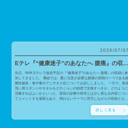
2026/07/0
Eテレ『“健康迷子”のあなたへ 腹痛』の収録に参
先日、NHK Eテレで放送予定の『“健康迷子”のあなたへ 腹痛』の収録に参
加してきました。 番組では、夏に注意が必要な腹痛の原因の一つである細
菌性腸炎・食中毒やアニサキス症についてお話ししました。 一方で、食器
洗い用スポンジやタオルをどのくらいの頻度で交換すべきか、どのように
消毒すればよいかといった、普段の診療や研究とは少し異なる内容につい
てコメントする場面もあり、慣れないテーマに苦労しながらの収録となり
ました。 今回の番組が、腹痛や食中毒の予防について考えるきっかけにな
れば幸いです。 また、私の子どもたちがゲストの錦鯉・長谷川雅紀さんの
詳しく見る
ファンであるため、サインをお願いしたところ、快く応じてくださいまし
た。子どもたちに宛てた、とても温かく素敵なサインを書いていただき、
子どもたちも大喜びでした。 親切にご対応いただいたことに心より感謝申