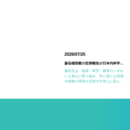
026/06/18
2026/07/25
東邦大学医療センター大森病院でJMECCを開催しました
森岳雄助教の症例報告が日本内科学会英語雑誌Internal Medicineに掲載されました
6月14日(日)に東邦大学医療センター大
森先生は、臨床・研究・教育のいずれ
森病院において第18回東邦大学
にも熱心に取り組み、常に新たな知識
MECC（Japanese Medical
や技能の習得を目指す向学心に富んだ
mergency Care Course：内科救急・
医師です。今回の症例報告も、日々の
ICLS講習会）を開催しました。
診療で得た経験を学術的に深め、形に
JMECCは、心 […]
しようとする森先生の姿勢が結実した
ものと考えていま […]