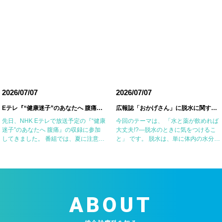
2026/07/07
2026/07/07
Eテレ『“健康迷子”のあなたへ 腹痛』の収録に参加しました
広報誌「おかげさん」に脱水に関する記事を掲載していただきました
先日、NHK Eテレで放送予定の『“健康
今回のテーマは、 「水と薬が飲めれば
迷子”のあなたへ 腹痛』の収録に参加
大丈夫!?―脱水のときに気をつけるこ
してきました。 番組では、夏に注意が
と」 です。 脱水は、単に体内の水分が
必要な腹痛の原因の一つである細菌性
不足した状態ではなく、塩分などの電
腸炎・食中毒やアニサキス症について
解質も同時に失われていることが重要
お話ししました。 一方で、食器洗い用
なポイントです。特に高齢者や基礎疾
スポ […]
患のある […]
ABOUT