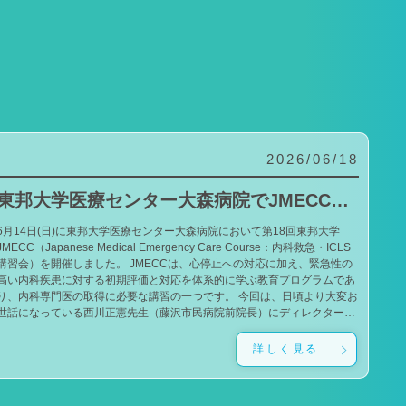
2026/06/18
東邦大学医療センター大森病院でJMECCを開催しました
6月14日(日)に東邦大学医療センター大森病院において第18回東邦大学
JMECC（Japanese Medical Emergency Care Course：内科救急・ICLS
講習会）を開催しました。 JMECCは、心停止への対応に加え、緊急性の
高い内科疾患に対する初期評価と対応を体系的に学ぶ教育プログラムであ
り、内科専門医の取得に必要な講習の一つです。 今回は、日頃より大変お
世話になっている西川正憲先生（藤沢市民病院前院長）にディレクターと
してお越しいただきました。西川ディレクターのもと、一流の指導者であ
る小山雄太先生（吉祥寺あさひ病院）、泉谷昌志先生（東京大学）にもご
詳しく見る
導いただきました。 また、本学でJMECCの開催を始めた当初から継続
してお力添えをいただいている石井孝政先生（獨協医科大学埼玉医療セン
ター）、美甘周史先生（東邦大学医療センター佐倉病院）にもお越しいた