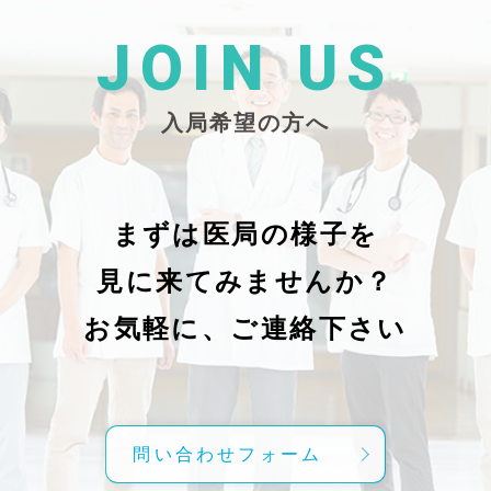
た
26/_pdf/-char/enから抜粋）
じ
学
た
JOIN US
東
い
越
親
入局希望の方へ
で
謝申し上
日（
久教
レ
科
症
の
で
まずは医局の様子を
に
組名
見に来てみませんか？
内
送予
授
分～19時
お気軽に、ご連絡下さい
内
責
げ
方
こ
問い合わせフォーム
て
C