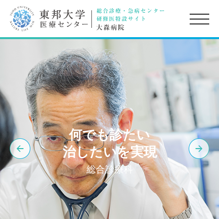
toggle
naviga
何でも診たい
治したいを実現
総合診療科