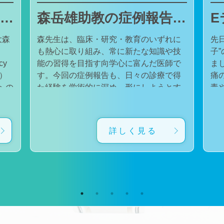
東邦大学医療センター大森病院でJMECCを開催しました
森岳雄助教の症例報告が日本内科学会英語雑誌Internal Medicineに掲載されました
大森
森先生は、臨床・研究・教育のいずれに
先
も熱心に取り組み、常に新たな知識や技
子
cy
能の習得を目指す向学心に富んだ医師で
ました。 番組
会）
す。今回の症例報告も、日々の診療で得
痛
た経験を学術的に深め、形にしようとす
毒
対
る森先生の姿勢が結実したものと考えて
た。 一方で、食器洗い用スポ
育
います。総合診療・感染症診療で培った
ル
に
知識と経験を生かし、救急医療を含む幅
ど
詳しく見る
広い診療に取り組むとともに、今後も臨
普
生
床・研究・教育の各分野でのさらなる活
つ
ー
躍が期待されます。 本症例の診療に携わ
い
ィ
り、論文の執筆および完成までご指導・
した。 今回の番組
小
ご協力くださったすべての先生方、関係
防
谷
者の皆様に、心より感謝申し上げます。
です。 また、私の
だ
文責：佐々木 陽典
錦
（https://www.jstage.jst.go.jp/article/internalmedic
め