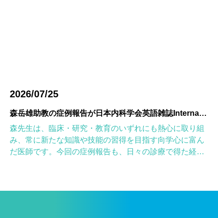
2026/07/25
森岳雄助教の症例報告が日本内科学会英語雑誌Internal Medicineに掲載されました
森先生は、臨床・研究・教育のいずれにも熱心に取り組
み、常に新たな知識や技能の習得を目指す向学心に富ん
だ医師です。今回の症例報告も、日々の診療で得た経験
を学術的に深め、形にしようとする森先生の姿勢が結実
したものと考えていま […]