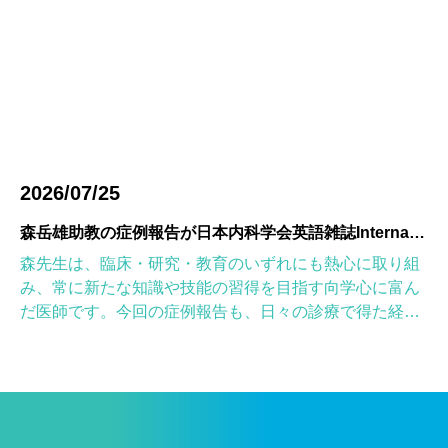
2026/07/25
森岳雄助教の症例報告が日本内科学会英語雑誌Internal Medicineに掲載されました
森先生は、臨床・研究・教育のいずれにも熱心に取り組
み、常に新たな知識や技能の習得を目指す向学心に富ん
だ医師です。今回の症例報告も、日々の診療で得た経験
を学術的に深め、形にしようとする森先生の姿勢が結実
したものと考えていま […]