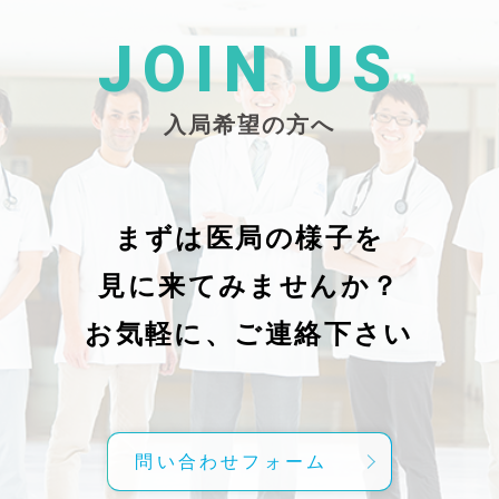
た
26/_pdf/-char/enから抜粋）
じ
学
た
JOIN US
東
い
越
親
入局希望の方へ
で
謝申し上
日（
久教
レ
科
症
の
で
まずは医局の様子を
に
組名
見に来てみませんか？
内
送予
授
分～19時
お気軽に、ご連絡下さい
内
責
げ
方
こ
問い合わせフォーム
て
C