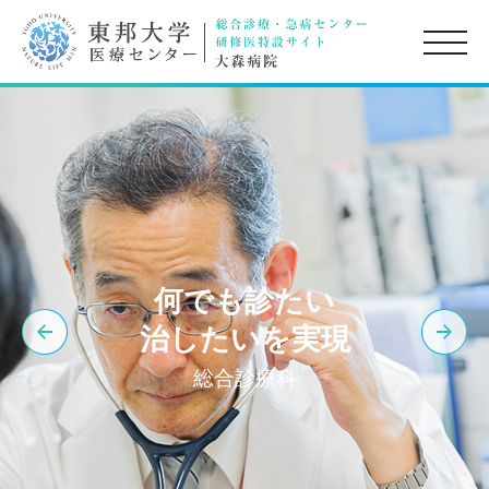
toggle
naviga
何でも診たい
治したいを実現
総合診療科