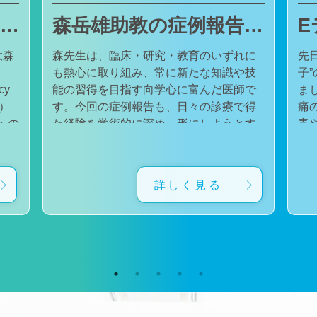
東邦大学医療センター大森病院でJMECCを開催しました
森岳雄助教の症例報告が日本内科学会英語雑誌Internal Medicineに掲載されました
大森
森先生は、臨床・研究・教育のいずれに
先
も熱心に取り組み、常に新たな知識や技
子
cy
能の習得を目指す向学心に富んだ医師で
ました。 番組
会）
す。今回の症例報告も、日々の診療で得
痛
た経験を学術的に深め、形にしようとす
毒
対
る森先生の姿勢が結実したものと考えて
た。 一方で、食器洗い用スポ
育
います。総合診療・感染症診療で培った
ル
に
知識と経験を生かし、救急医療を含む幅
ど
詳しく見る
広い診療に取り組むとともに、今後も臨
普
生
床・研究・教育の各分野でのさらなる活
つ
ー
躍が期待されます。 本症例の診療に携わ
い
ィ
り、論文の執筆および完成までご指導・
した。 今回の番組
小
ご協力くださったすべての先生方、関係
防
谷
者の皆様に、心より感謝申し上げます。
です。 また、私の
だ
文責：佐々木 陽典
錦
（https://www.jstage.jst.go.jp/article/internalmedic
め