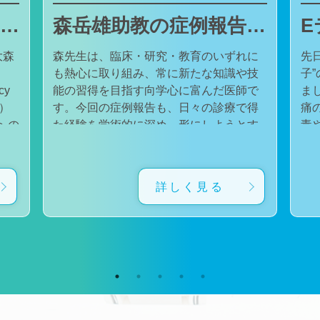
東邦大学医療センター大森病院でJMECCを開催しました
森岳雄助教の症例報告が日本内科学会英語雑誌Internal Medicineに掲載されました
大森
森先生は、臨床・研究・教育のいずれに
先
も熱心に取り組み、常に新たな知識や技
子
cy
能の習得を目指す向学心に富んだ医師で
ました。 番組
会）
す。今回の症例報告も、日々の診療で得
痛
た経験を学術的に深め、形にしようとす
毒
対
る森先生の姿勢が結実したものと考えて
た。 一方で、食器洗い用スポ
育
います。総合診療・感染症診療で培った
ル
に
知識と経験を生かし、救急医療を含む幅
ど
詳しく見る
広い診療に取り組むとともに、今後も臨
普
生
床・研究・教育の各分野でのさらなる活
つ
ー
躍が期待されます。 本症例の診療に携わ
い
ィ
り、論文の執筆および完成までご指導・
した。 今回の番組
小
ご協力くださったすべての先生方、関係
防
谷
者の皆様に、心より感謝申し上げます。
です。 また、私の
だ
文責：佐々木 陽典
錦
（https://www.jstage.jst.go.jp/article/internalmedic
め