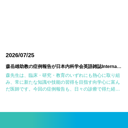
2026/07/25
森岳雄助教の症例報告が日本内科学会英語雑誌Internal Medicineに掲載されました
森先生は、臨床・研究・教育のいずれにも熱心に取り組
み、常に新たな知識や技能の習得を目指す向学心に富ん
だ医師です。今回の症例報告も、日々の診療で得た経験
を学術的に深め、形にしようとする森先生の姿勢が結実
したものと考えていま […]