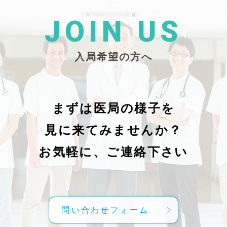
た
26/_pdf/-char/enから抜粋）
じ
学
た
JOIN US
東
い
越
親
入局希望の方へ
で
謝申し上
日（
久教
レ
科
症
の
で
まずは医局の様子を
に
組名
見に来てみませんか？
内
送予
授
分～19時
お気軽に、ご連絡下さい
内
責
げ
方
こ
問い合わせフォーム
て
C