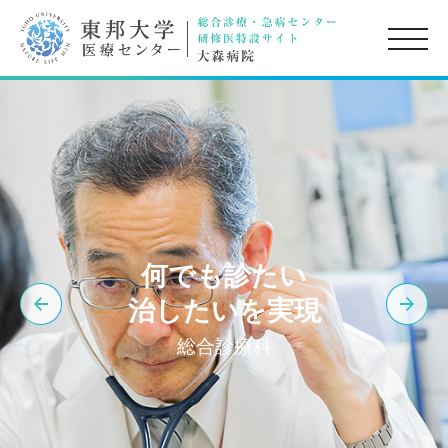
toggle
naviga
何でも診たい
治したいを実現
総合診療科