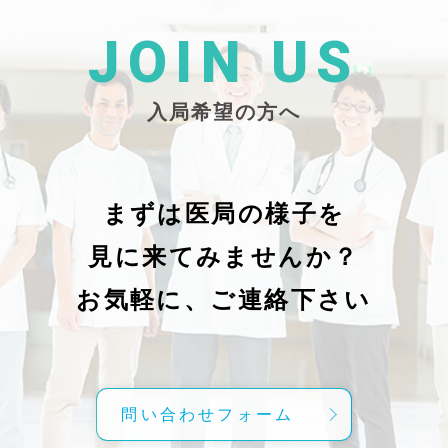
た
26/_pdf/-char/enから抜粋）
じ
学
た
JOIN US
東
い
越
親
入局希望の方へ
で
謝申し上
日（
久教
レ
科
症
の
で
まずは医局の様子を
に
組名
見に来てみませんか？
内
送予
授
分～19時
お気軽に、ご連絡下さい
内
責
げ
方
こ
問い合わせフォーム
て
C