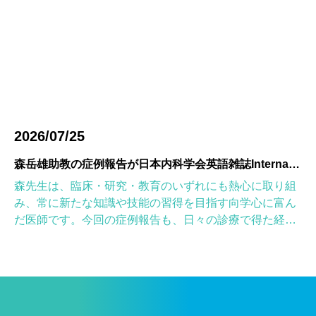
2026/07/25
森岳雄助教の症例報告が日本内科学会英語雑誌Internal Medicineに掲載されました
森先生は、臨床・研究・教育のいずれにも熱心に取り組
み、常に新たな知識や技能の習得を目指す向学心に富ん
だ医師です。今回の症例報告も、日々の診療で得た経験
を学術的に深め、形にしようとする森先生の姿勢が結実
したものと考えていま […]