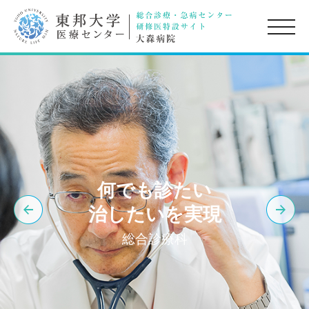
toggle
naviga
何でも診たい
治したいを実現
総合診療科