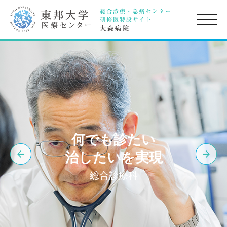
toggle
naviga
何でも診たい
治したいを実現
総合診療科