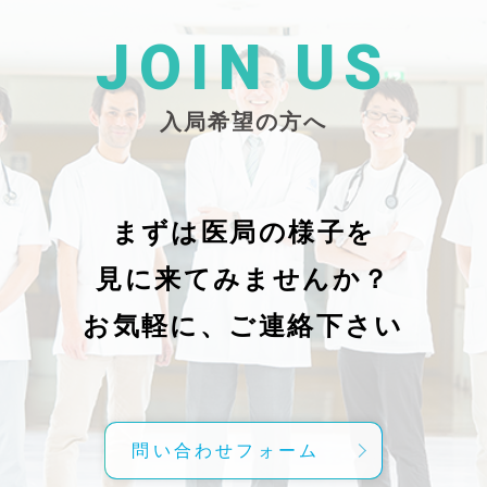
た
26/_pdf/-char/enから抜粋）
じ
学
た
JOIN US
東
い
越
親
入局希望の方へ
で
謝申し上
日（
久教
レ
科
症
の
で
まずは医局の様子を
に
組名
見に来てみませんか？
内
送予
授
分～19時
お気軽に、ご連絡下さい
内
責
げ
方
こ
問い合わせフォーム
て
C