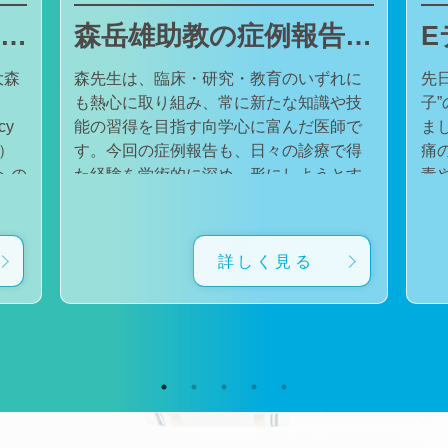
東邦大学医療センター大森病院でJMECCを開催しました
森岳雄助教の症例報告が日本内科学会英語雑誌Internal Medicineに掲載されました
大森
森先生は、臨床・研究・教育のいずれに
先
も熱心に取り組み、常に新たな知識や技
子
cy
能の習得を目指す向学心に富んだ医師で
ました。 番組
会）
す。今回の症例報告も、日々の診療で得
痛
た経験を学術的に深め、形にしようとす
毒
対
る森先生の姿勢が結実したものと考えて
た。 一方で、食器洗い用スポ
育
います。総合診療・感染症診療で培った
ル
に
知識と経験を生かし、救急医療を含む幅
ど
詳しく見る
広い診療に取り組むとともに、今後も臨
普
生
床・研究・教育の各分野でのさらなる活
つ
ー
躍が期待されます。 本症例の診療に携わ
い
ィ
り、論文の執筆および完成までご指導・
した。 今回の番組
小
ご協力くださったすべての先生方、関係
防
谷
者の皆様に、心より感謝申し上げます。
です。 また、私の
だ
文責：佐々木 陽典
錦
（https://www.jstage.jst.go.jp/article/internalmedic
め