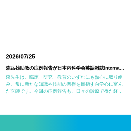
2026/07/25
森岳雄助教の症例報告が日本内科学会英語雑誌Internal Medicineに掲載されました
森先生は、臨床・研究・教育のいずれにも熱心に取り組
み、常に新たな知識や技能の習得を目指す向学心に富ん
だ医師です。今回の症例報告も、日々の診療で得た経験
を学術的に深め、形にしようとする森先生の姿勢が結実
したものと考えていま […]