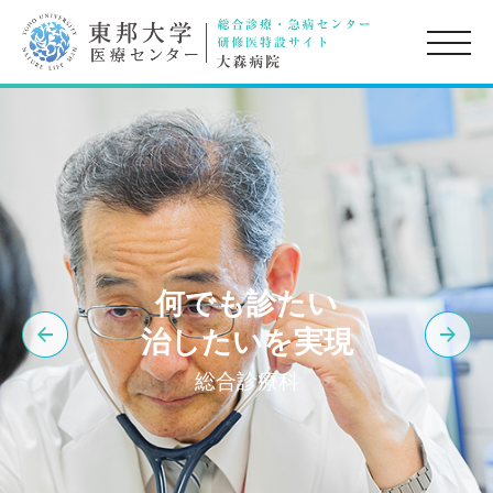
toggle
naviga
何でも診たい
治したいを実現
総合診療科