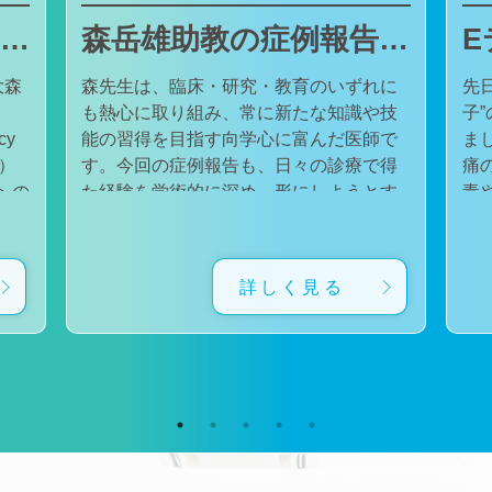
東邦大学医療センター大森病院でJMECCを開催しました
森岳雄助教の症例報告が日本内科学会英語雑誌Internal Medicineに掲載されました
大森
森先生は、臨床・研究・教育のいずれに
先
も熱心に取り組み、常に新たな知識や技
子
cy
能の習得を目指す向学心に富んだ医師で
ました。 番組
会）
す。今回の症例報告も、日々の診療で得
痛
た経験を学術的に深め、形にしようとす
毒
対
る森先生の姿勢が結実したものと考えて
た。 一方で、食器洗い用スポ
育
います。総合診療・感染症診療で培った
ル
に
知識と経験を生かし、救急医療を含む幅
ど
詳しく見る
広い診療に取り組むとともに、今後も臨
普
生
床・研究・教育の各分野でのさらなる活
つ
ー
躍が期待されます。 本症例の診療に携わ
い
ィ
り、論文の執筆および完成までご指導・
した。 今回の番組
小
ご協力くださったすべての先生方、関係
防
谷
者の皆様に、心より感謝申し上げます。
です。 また、私の
だ
文責：佐々木 陽典
錦
（https://www.jstage.jst.go.jp/article/internalmedic
め