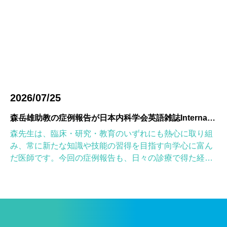
2026/07/25
森岳雄助教の症例報告が日本内科学会英語雑誌Internal Medicineに掲載されました
森先生は、臨床・研究・教育のいずれにも熱心に取り組
み、常に新たな知識や技能の習得を目指す向学心に富ん
だ医師です。今回の症例報告も、日々の診療で得た経験
を学術的に深め、形にしようとする森先生の姿勢が結実
したものと考えていま […]