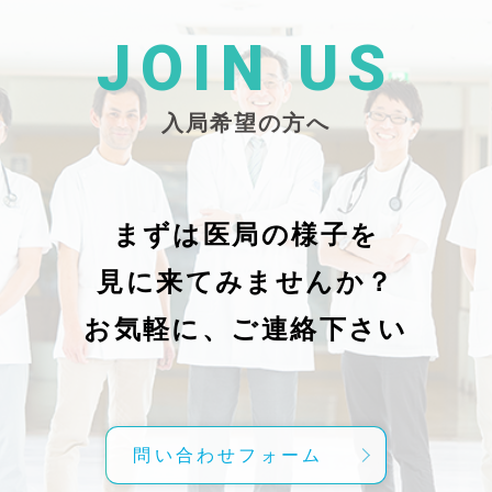
た
26/_pdf/-char/enから抜粋）
じ
学
た
JOIN US
東
い
越
親
入局希望の方へ
で
謝申し上
日（
久教
レ
科
症
の
で
まずは医局の様子を
に
組名
見に来てみませんか？
内
送予
授
分～19時
お気軽に、ご連絡下さい
内
責
げ
方
こ
問い合わせフォーム
て
C