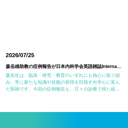
2026/07/25
森岳雄助教の症例報告が日本内科学会英語雑誌Internal Medicineに掲載されました
森先生は、臨床・研究・教育のいずれにも熱心に取り組
み、常に新たな知識や技能の習得を目指す向学心に富ん
だ医師です。今回の症例報告も、日々の診療で得た経験
を学術的に深め、形にしようとする森先生の姿勢が結実
したものと考えていま […]