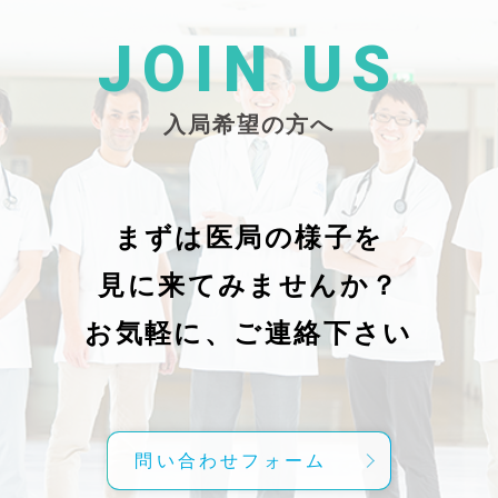
た
26/_pdf/-char/enから抜粋）
じ
学
た
JOIN US
東
い
越
親
入局希望の方へ
で
謝申し上
日（
久教
レ
科
症
の
で
まずは医局の様子を
に
組名
見に来てみませんか？
内
送予
授
分～19時
お気軽に、ご連絡下さい
内
責
げ
方
こ
問い合わせフォーム
て
C