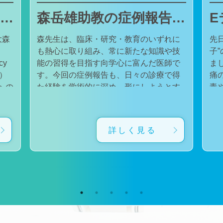
東邦大学医療センター大森病院でJMECCを開催しました
森岳雄助教の症例報告が日本内科学会英語雑誌Internal Medicineに掲載されました
大森
森先生は、臨床・研究・教育のいずれに
先
も熱心に取り組み、常に新たな知識や技
子
cy
能の習得を目指す向学心に富んだ医師で
ました。 番組
会）
す。今回の症例報告も、日々の診療で得
痛
た経験を学術的に深め、形にしようとす
毒
対
る森先生の姿勢が結実したものと考えて
た。 一方で、食器洗い用スポ
育
います。総合診療・感染症診療で培った
ル
に
知識と経験を生かし、救急医療を含む幅
ど
詳しく見る
広い診療に取り組むとともに、今後も臨
普
生
床・研究・教育の各分野でのさらなる活
つ
ー
躍が期待されます。 本症例の診療に携わ
い
ィ
り、論文の執筆および完成までご指導・
した。 今回の番組
小
ご協力くださったすべての先生方、関係
防
谷
者の皆様に、心より感謝申し上げます。
です。 また、私の
だ
文責：佐々木 陽典
錦
（https://www.jstage.jst.go.jp/article/internalmedic
め