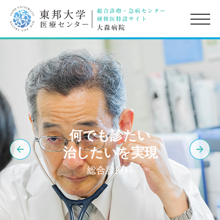
toggle
naviga
何でも診たい
治したいを実現
総合診療科