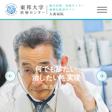
toggle
naviga
何でも診たい
治したいを実現
総合診療科