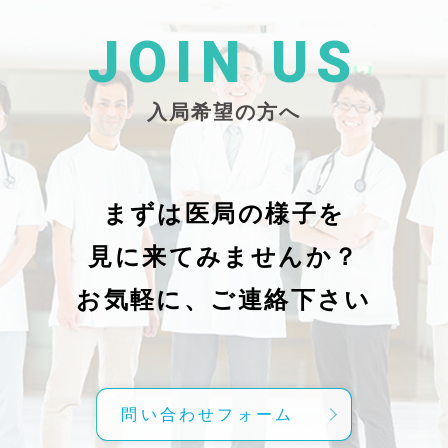
た
26/_pdf/-char/enから抜粋）
じ
学
た
JOIN US
東
い
越
親
入局希望の方へ
で
謝申し上
日（
久教
レ
科
症
の
で
まずは医局の様子を
に
組名
見に来てみませんか？
内
送予
授
分～19時
お気軽に、ご連絡下さい
内
責
げ
方
こ
問い合わせフォーム
て
C