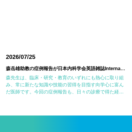
2026/07/25
森岳雄助教の症例報告が日本内科学会英語雑誌Internal Medicineに掲載されました
森先生は、臨床・研究・教育のいずれにも熱心に取り組
み、常に新たな知識や技能の習得を目指す向学心に富ん
だ医師です。今回の症例報告も、日々の診療で得た経験
を学術的に深め、形にしようとする森先生の姿勢が結実
したものと考えていま […]