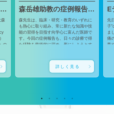
東邦大学医療センター大森病院でJMECCを開催しました
森岳雄助教の症例報告が日本内科学会英語雑誌Internal Medicineに掲載されました
大森
森先生は、臨床・研究・教育のいずれに
先
も熱心に取り組み、常に新たな知識や技
子
cy
能の習得を目指す向学心に富んだ医師で
ました。 番組
会）
す。今回の症例報告も、日々の診療で得
痛
た経験を学術的に深め、形にしようとす
毒
対
る森先生の姿勢が結実したものと考えて
た。 一方で、食器洗い用スポ
育
います。総合診療・感染症診療で培った
ル
に
知識と経験を生かし、救急医療を含む幅
ど
詳しく見る
広い診療に取り組むとともに、今後も臨
普
生
床・研究・教育の各分野でのさらなる活
つ
ー
躍が期待されます。 本症例の診療に携わ
い
ィ
り、論文の執筆および完成までご指導・
した。 今回の番組
小
ご協力くださったすべての先生方、関係
防
谷
者の皆様に、心より感謝申し上げます。
です。 また、私の
だ
文責：佐々木 陽典
錦
（https://www.jstage.jst.go.jp/article/internalmedic
め