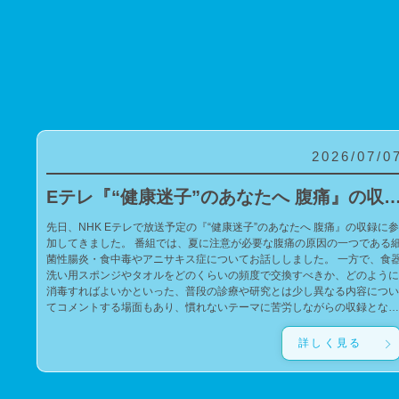
2026/07/0
Eテレ『“健康迷子”のあなたへ 腹痛』の収録に参
先日、NHK Eテレで放送予定の『“健康迷子”のあなたへ 腹痛』の収録に参
加してきました。 番組では、夏に注意が必要な腹痛の原因の一つである細
菌性腸炎・食中毒やアニサキス症についてお話ししました。 一方で、食器
洗い用スポンジやタオルをどのくらいの頻度で交換すべきか、どのように
消毒すればよいかといった、普段の診療や研究とは少し異なる内容につい
てコメントする場面もあり、慣れないテーマに苦労しながらの収録となり
ました。 今回の番組が、腹痛や食中毒の予防について考えるきっかけにな
れば幸いです。 また、私の子どもたちがゲストの錦鯉・長谷川雅紀さんの
詳しく見る
ファンであるため、サインをお願いしたところ、快く応じてくださいまし
た。子どもたちに宛てた、とても温かく素敵なサインを書いていただき、
子どもたちも大喜びでした。 親切にご対応いただいたことに心より感謝申