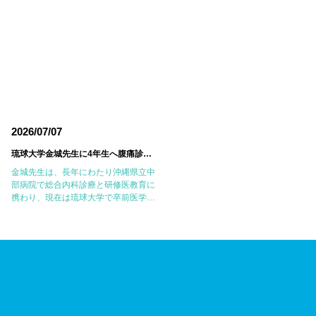
2026/07/07
2026/06/18
琉球大学金城先生に4年生へ腹痛診療の実践的なレクチャーをしていただきました
東邦大学医療センター大
金城先生は、長年にわたり沖縄県立中
6月14日(日)に東邦大学医療センター
部病院で総合内科診療と研修医教育に
森病院において第18回東邦大学
携わり、現在は琉球大学で卒前医学教
JMECC（Japanese Medical
育に尽力されています。病歴聴取、身
Emergency Care Course：内科救急
体診察、臨床推論のエキスパートであ
ICLS講習会）を開催しました。
り、私自身も沖縄で多くのことを教え
JMECCは、心 […]
ていただいた大切 […]