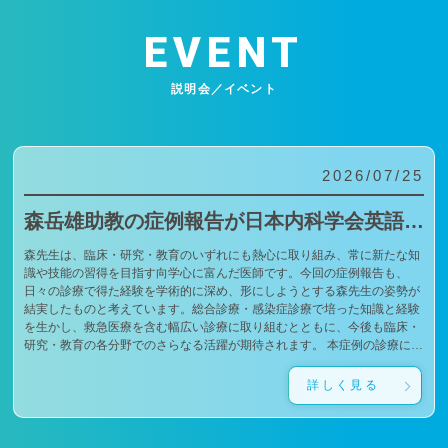
EVENT
説明会／イベント
2026/07/25
森岳雄助教の症例報告が日本内科学会英語雑誌Internal Medicineに掲載されました
森先生は、臨床・研究・教育のいずれにも熱心に取り組み、常に新たな知
識や技能の習得を目指す向学心に富んだ医師です。今回の症例報告も、
日々の診療で得た経験を学術的に深め、形にしようとする森先生の姿勢が
結実したものと考えています。総合診療・感染症診療で培った知識と経験
を生かし、救急医療を含む幅広い診療に取り組むとともに、今後も臨床・
研究・教育の各分野でのさらなる活躍が期待されます。 本症例の診療に携
わり、論文の執筆および完成までご指導・ご協力くださったすべての先生
方、関係者の皆様に、心より感謝申し上げます。 文責：佐々木 陽典
詳しく見る
（https://www.jstage.jst.go.jp/article/internalmedicine/advpub/0/advpub_7672-
26/_pdf/-char/enから抜粋）