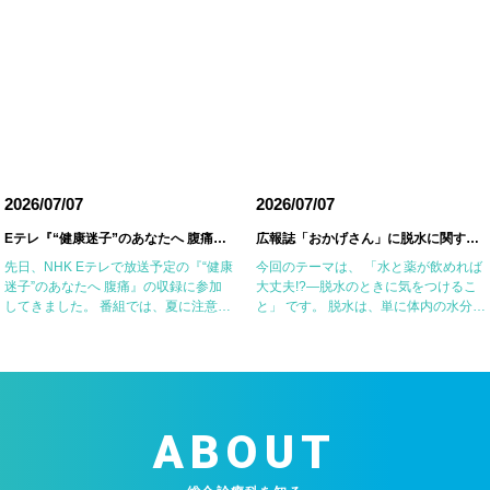
2026/07/07
2026/07/07
Eテレ『“健康迷子”のあなたへ 腹痛』の収録に参加しました
広報誌「おかげさん」に脱水に関する記事を掲載していただきました
先日、NHK Eテレで放送予定の『“健康
今回のテーマは、 「水と薬が飲めれば
迷子”のあなたへ 腹痛』の収録に参加
大丈夫!?―脱水のときに気をつけるこ
してきました。 番組では、夏に注意が
と」 です。 脱水は、単に体内の水分が
必要な腹痛の原因の一つである細菌性
不足した状態ではなく、塩分などの電
腸炎・食中毒やアニサキス症について
解質も同時に失われていることが重要
お話ししました。 一方で、食器洗い用
なポイントです。特に高齢者や基礎疾
スポ […]
患のある […]
ABOUT