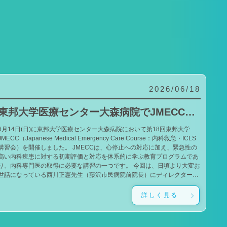
2026/06/18
東邦大学医療センター大森病院でJMECCを開催しました
6月14日(日)に東邦大学医療センター大森病院において第18回東邦大学
JMECC（Japanese Medical Emergency Care Course：内科救急・ICLS
講習会）を開催しました。 JMECCは、心停止への対応に加え、緊急性の
高い内科疾患に対する初期評価と対応を体系的に学ぶ教育プログラムであ
り、内科専門医の取得に必要な講習の一つです。 今回は、日頃より大変お
世話になっている西川正憲先生（藤沢市民病院前院長）にディレクターと
してお越しいただきました。西川ディレクターのもと、一流の指導者であ
る小山雄太先生（吉祥寺あさひ病院）、泉谷昌志先生（東京大学）にもご
詳しく見る
導いただきました。 また、本学でJMECCの開催を始めた当初から継続
してお力添えをいただいている石井孝政先生（獨協医科大学埼玉医療セン
ター）、美甘周史先生（東邦大学医療センター佐倉病院）にもお越しいた