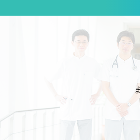
だき、充実した指導体制のもとで講習を実施することができました。 本学
のJMECCは、これまで前任の瓜田純久教授のリーダーシップのもと、総
合診療科が中心となり、学外の指導者の先生方のお力を借りながら、企
画・運営を一手に担ってきました。長年にわたり本学の内科医教育を支え
てくださった瓜田前教授と、継続してご協力いただいてきた学内外の先生
方に、改めて深く感謝申し上げます。 今回の開催で特筆すべき点は、近年
では最も多くの東邦大学所属の先生方に、指導者として参加していただい
たことです。これまで学外の先生方に支えていただきながら積み重ねてき
たJMECCが、学内の指導者の育成と参加の広がりによって、次の段階へ
進みつつあることを実感する機会となりました。 JMECCで扱われる重要
なテーマの一つに、院内で急変の兆候を早期に察知し、重篤化する前に組
織として対応するRapid Response System（RRS）があります。当院に
おいても、総合診療科は内科救急への対応にとどまらず、病院全体の急変
対応を支えるRRSの一翼を担っています。講習で学ぶ知識や技術を、個々
の医師の救急対応能力の向上だけでなく、病院全体の患者安全の向上につ
なげることが重要です。 内科専門医の育成に不可欠なJMECCを、東邦大
学の内科医が自ら指導し、次の世代の内科医を継続的に育てられる体制を
構築することは、本学の診療と教育の質を高めるうえで大きな意義があり
 今後も、これまでご支援いただいてきた学外の先生方のお力をお借
りしながら、診療科や病院の垣根を越えた学内の連携をさらに深め、将来
的には東邦大学が主体となってJMECCを安定して開催し、自らの手で内
科医を育成できる体制づくりを進めてまいります。 ご多忙のなか、ディレ
クターおよび指導者としてご参加いただいた先生方に、心より御礼申し上
文責：佐々木 陽典 -----------------------------------------------------------
---------------------------------------------------------