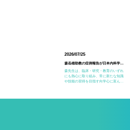
026/06/18
2026/07/25
東邦大学医療センター大森病院でJMECCを開催しました
森岳雄助教の症例報告が日本内科学会英語雑誌Internal Medicineに掲載されました
6月14日(日)に東邦大学医療センター大
森先生は、臨床・研究・教育のいずれ
森病院において第18回東邦大学
にも熱心に取り組み、常に新たな知識
MECC（Japanese Medical
や技能の習得を目指す向学心に富んだ
mergency Care Course：内科救急・
医師です。今回の症例報告も、日々の
ICLS講習会）を開催しました。
診療で得た経験を学術的に深め、形に
JMECCは、心 […]
しようとする森先生の姿勢が結実した
ものと考えていま […]