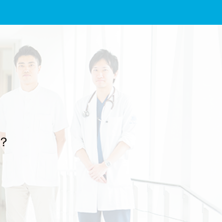
し上げます。 放送は、2026年7月19日（日）19時00分～19時44分、NHK
Eテレの予定です。感染性腸炎やアニサキス症とその予防について解説し
ていますので、よろしければぜひご覧ください。 番組名：『“健康迷子”の
あなたへ 腹痛』 放送予定：2026年7月19日（日） 19時00分～19時44分
放送局：NHK Eテレ 文責：佐々木 陽典
？