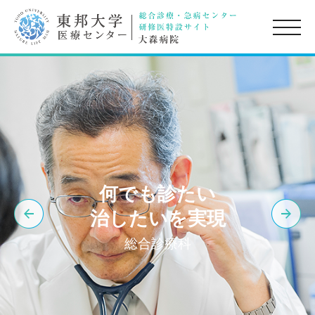
toggle
naviga
何でも診たい
治したいを実現
総合診療科