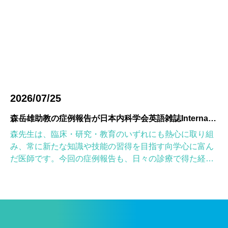
2026/07/25
森岳雄助教の症例報告が日本内科学会英語雑誌Internal Medicineに掲載されました
森先生は、臨床・研究・教育のいずれにも熱心に取り組
み、常に新たな知識や技能の習得を目指す向学心に富ん
だ医師です。今回の症例報告も、日々の診療で得た経験
を学術的に深め、形にしようとする森先生の姿勢が結実
したものと考えていま […]