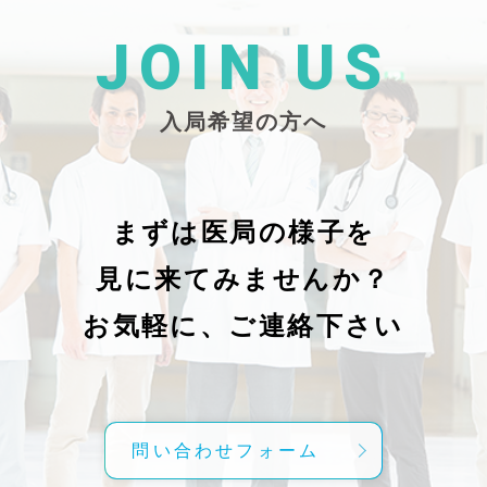
た
26/_pdf/-char/enから抜粋）
じ
学
た
JOIN US
東
い
越
親
入局希望の方へ
で
謝申し上
日（
久教
レ
科
症
の
で
まずは医局の様子を
に
組名
見に来てみませんか？
内
送予
授
分～19時
お気軽に、ご連絡下さい
内
責
げ
方
こ
問い合わせフォーム
て
C