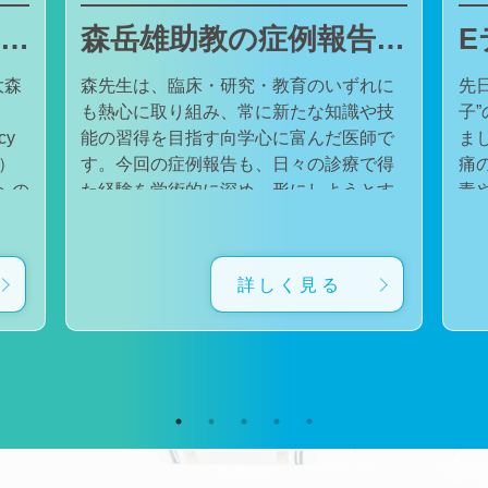
東邦大学医療センター大森病院でJMECCを開催しました
森岳雄助教の症例報告が日本内科学会英語雑誌Internal Medicineに掲載されました
大森
森先生は、臨床・研究・教育のいずれに
先
も熱心に取り組み、常に新たな知識や技
子
cy
能の習得を目指す向学心に富んだ医師で
ました。 番組
会）
す。今回の症例報告も、日々の診療で得
痛
た経験を学術的に深め、形にしようとす
毒
対
る森先生の姿勢が結実したものと考えて
た。 一方で、食器洗い用スポ
育
います。総合診療・感染症診療で培った
ル
に
知識と経験を生かし、救急医療を含む幅
ど
詳しく見る
広い診療に取り組むとともに、今後も臨
普
生
床・研究・教育の各分野でのさらなる活
つ
ー
躍が期待されます。 本症例の診療に携わ
い
ィ
り、論文の執筆および完成までご指導・
した。 今回の番組
小
ご協力くださったすべての先生方、関係
防
谷
者の皆様に、心より感謝申し上げます。
です。 また、私の
だ
文責：佐々木 陽典
錦
（https://www.jstage.jst.go.jp/article/internalmedic
め