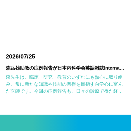
2026/07/25
森岳雄助教の症例報告が日本内科学会英語雑誌Internal Medicineに掲載されました
森先生は、臨床・研究・教育のいずれにも熱心に取り組
み、常に新たな知識や技能の習得を目指す向学心に富ん
だ医師です。今回の症例報告も、日々の診療で得た経験
を学術的に深め、形にしようとする森先生の姿勢が結実
したものと考えていま […]