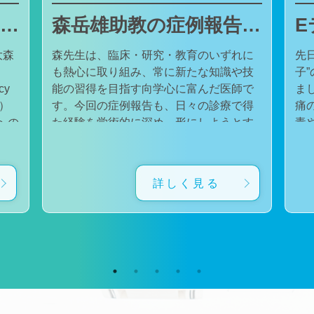
東邦大学医療センター大森病院でJMECCを開催しました
森岳雄助教の症例報告が日本内科学会英語雑誌Internal Medicineに掲載されました
大森
森先生は、臨床・研究・教育のいずれに
先
も熱心に取り組み、常に新たな知識や技
子
cy
能の習得を目指す向学心に富んだ医師で
ました。 番組
会）
す。今回の症例報告も、日々の診療で得
痛
た経験を学術的に深め、形にしようとす
毒
対
る森先生の姿勢が結実したものと考えて
た。 一方で、食器洗い用スポ
育
います。総合診療・感染症診療で培った
ル
に
知識と経験を生かし、救急医療を含む幅
ど
詳しく見る
広い診療に取り組むとともに、今後も臨
普
生
床・研究・教育の各分野でのさらなる活
つ
ー
躍が期待されます。 本症例の診療に携わ
い
ィ
り、論文の執筆および完成までご指導・
した。 今回の番組
小
ご協力くださったすべての先生方、関係
防
谷
者の皆様に、心より感謝申し上げます。
です。 また、私の
だ
文責：佐々木 陽典
錦
（https://www.jstage.jst.go.jp/article/internalmedic
め