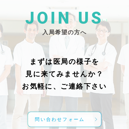
た
26/_pdf/-char/enから抜粋）
じ
学
た
JOIN US
東
い
越
親
入局希望の方へ
で
謝申し上
日（
久教
レ
科
症
の
で
まずは医局の様子を
に
組名
見に来てみませんか？
内
送予
授
分～19時
お気軽に、ご連絡下さい
内
責
げ
方
こ
問い合わせフォーム
て
C