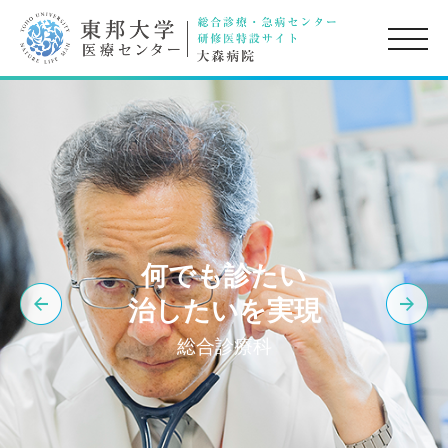
toggle
naviga
何でも診たい
治したいを実現
総合診療科