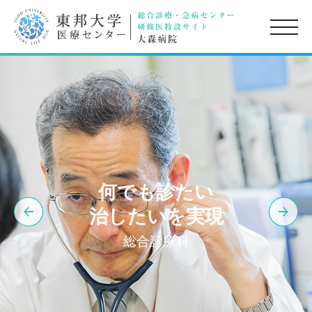
toggle
naviga
何でも診たい
治したいを実現
総合診療科