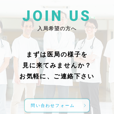
た
26/_pdf/-char/enから抜粋）
じ
学
た
JOIN US
東
い
越
親
入局希望の方へ
で
謝申し上
日（
久教
レ
科
症
の
で
まずは医局の様子を
に
組名
見に来てみませんか？
内
送予
授
分～19時
お気軽に、ご連絡下さい
内
責
げ
方
こ
問い合わせフォーム
て
C