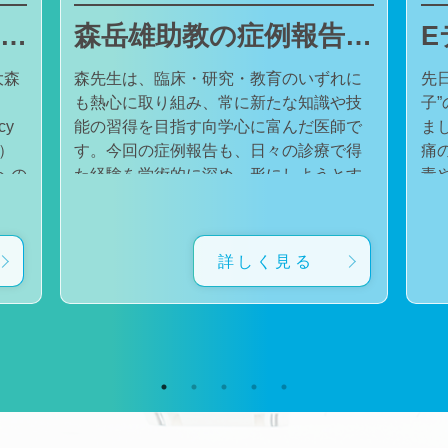
東邦大学医療センター大森病院でJMECCを開催しました
森岳雄助教の症例報告が日本内科学会英語雑誌Internal Medicineに掲載されました
大森
森先生は、臨床・研究・教育のいずれに
先
も熱心に取り組み、常に新たな知識や技
子
cy
能の習得を目指す向学心に富んだ医師で
ました。 番組
会）
す。今回の症例報告も、日々の診療で得
痛
た経験を学術的に深め、形にしようとす
毒
対
る森先生の姿勢が結実したものと考えて
た。 一方で、食器洗い用スポ
育
います。総合診療・感染症診療で培った
ル
に
知識と経験を生かし、救急医療を含む幅
ど
詳しく見る
広い診療に取り組むとともに、今後も臨
普
生
床・研究・教育の各分野でのさらなる活
つ
ー
躍が期待されます。 本症例の診療に携わ
い
ィ
り、論文の執筆および完成までご指導・
した。 今回の番組
小
ご協力くださったすべての先生方、関係
防
谷
者の皆様に、心より感謝申し上げます。
です。 また、私の
だ
文責：佐々木 陽典
錦
（https://www.jstage.jst.go.jp/article/internalmedic
め