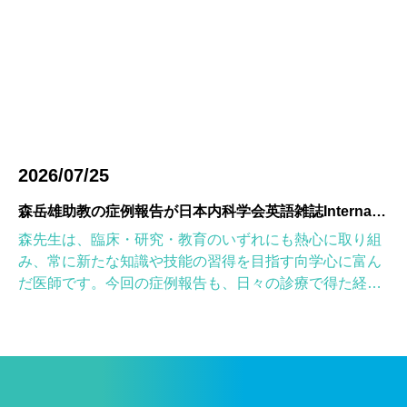
2026/07/25
森岳雄助教の症例報告が日本内科学会英語雑誌Internal Medicineに掲載されました
森先生は、臨床・研究・教育のいずれにも熱心に取り組
み、常に新たな知識や技能の習得を目指す向学心に富ん
だ医師です。今回の症例報告も、日々の診療で得た経験
を学術的に深め、形にしようとする森先生の姿勢が結実
したものと考えていま […]