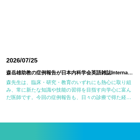
2026/07/25
森岳雄助教の症例報告が日本内科学会英語雑誌Internal Medicineに掲載されました
森先生は、臨床・研究・教育のいずれにも熱心に取り組
み、常に新たな知識や技能の習得を目指す向学心に富ん
だ医師です。今回の症例報告も、日々の診療で得た経験
を学術的に深め、形にしようとする森先生の姿勢が結実
したものと考えていま […]