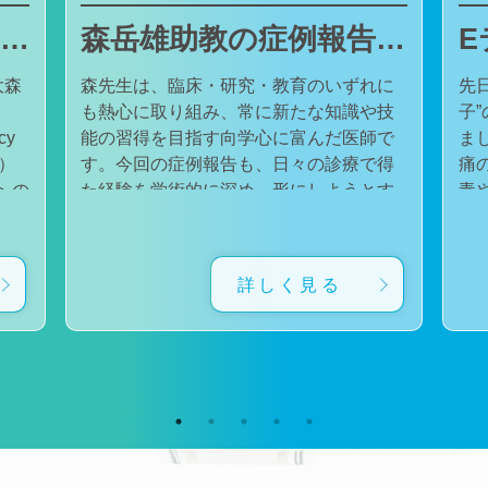
東邦大学医療センター大森病院でJMECCを開催しました
森岳雄助教の症例報告が日本内科学会英語雑誌Internal Medicineに掲載されました
大森
森先生は、臨床・研究・教育のいずれに
先
も熱心に取り組み、常に新たな知識や技
子
cy
能の習得を目指す向学心に富んだ医師で
ました。 番組
会）
す。今回の症例報告も、日々の診療で得
痛
た経験を学術的に深め、形にしようとす
毒
対
る森先生の姿勢が結実したものと考えて
た。 一方で、食器洗い用スポ
育
います。総合診療・感染症診療で培った
ル
に
知識と経験を生かし、救急医療を含む幅
ど
詳しく見る
広い診療に取り組むとともに、今後も臨
普
生
床・研究・教育の各分野でのさらなる活
つ
ー
躍が期待されます。 本症例の診療に携わ
い
ィ
り、論文の執筆および完成までご指導・
した。 今回の番組
小
ご協力くださったすべての先生方、関係
防
谷
者の皆様に、心より感謝申し上げます。
です。 また、私の
だ
文責：佐々木 陽典
錦
（https://www.jstage.jst.go.jp/article/internalmedic
め