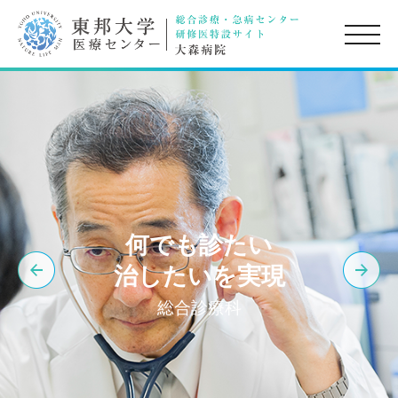
toggle
naviga
何でも診たい
治したいを実現
総合診療科