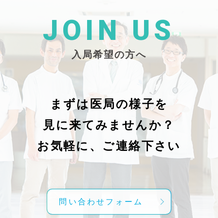
た
26/_pdf/-char/enから抜粋）
じ
学
た
JOIN US
東
い
越
親
入局希望の方へ
で
謝申し上
日（
久教
レ
科
症
の
で
まずは医局の様子を
に
組名
見に来てみませんか？
内
送予
授
分～19時
お気軽に、ご連絡下さい
内
責
げ
方
こ
問い合わせフォーム
て
C