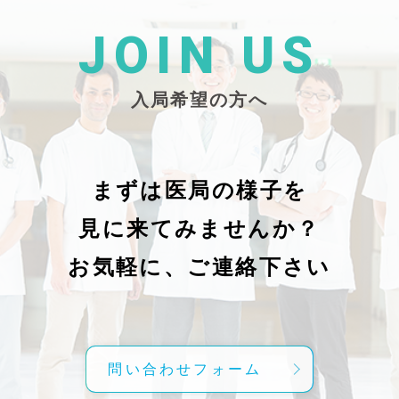
た
26/_pdf/-char/enから抜粋）
じ
学
た
JOIN US
東
い
越
親
入局希望の方へ
で
謝申し上
日（
久教
レ
科
症
の
で
まずは医局の様子を
に
組名
見に来てみませんか？
内
送予
授
分～19時
お気軽に、ご連絡下さい
内
責
げ
方
こ
問い合わせフォーム
て
C