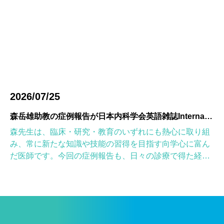
2026/07/25
森岳雄助教の症例報告が日本内科学会英語雑誌Internal Medicineに掲載されました
森先生は、臨床・研究・教育のいずれにも熱心に取り組
み、常に新たな知識や技能の習得を目指す向学心に富ん
だ医師です。今回の症例報告も、日々の診療で得た経験
を学術的に深め、形にしようとする森先生の姿勢が結実
したものと考えていま […]