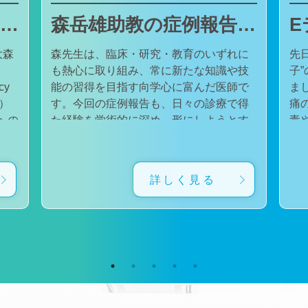
東邦大学医療センター大森病院でJMECCを開催しました
森岳雄助教の症例報告が日本内科学会英語雑誌Internal Medicineに掲載されました
大森
森先生は、臨床・研究・教育のいずれに
先
も熱心に取り組み、常に新たな知識や技
子
cy
能の習得を目指す向学心に富んだ医師で
ました。 番組
会）
す。今回の症例報告も、日々の診療で得
痛
た経験を学術的に深め、形にしようとす
毒
対
る森先生の姿勢が結実したものと考えて
た。 一方で、食器洗い用スポ
育
います。総合診療・感染症診療で培った
ル
に
知識と経験を生かし、救急医療を含む幅
ど
詳しく見る
広い診療に取り組むとともに、今後も臨
普
生
床・研究・教育の各分野でのさらなる活
つ
ー
躍が期待されます。 本症例の診療に携わ
い
ィ
り、論文の執筆および完成までご指導・
した。 今回の番組
小
ご協力くださったすべての先生方、関係
防
谷
者の皆様に、心より感謝申し上げます。
です。 また、私の
だ
文責：佐々木 陽典
錦
（https://www.jstage.jst.go.jp/article/internalmedic
め