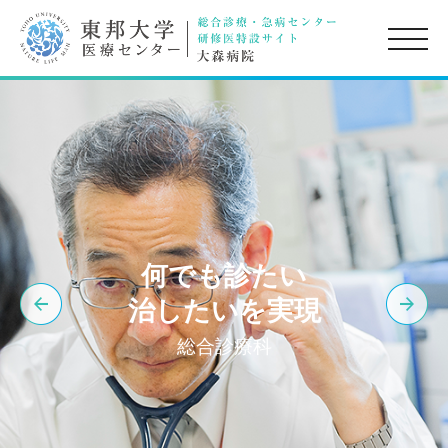
toggle
naviga
何でも診たい
治したいを実現
総合診療科