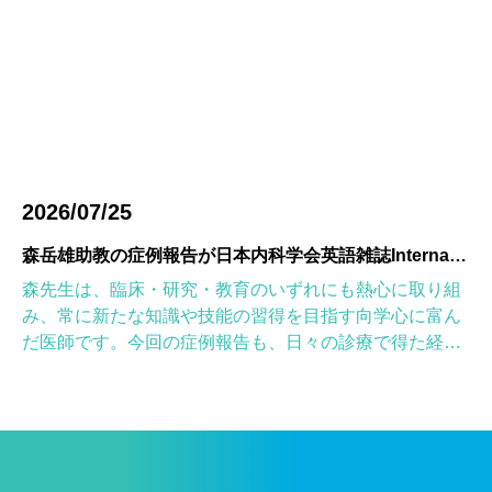
2026/07/25
森岳雄助教の症例報告が日本内科学会英語雑誌Internal Medicineに掲載されました
森先生は、臨床・研究・教育のいずれにも熱心に取り組
み、常に新たな知識や技能の習得を目指す向学心に富ん
だ医師です。今回の症例報告も、日々の診療で得た経験
を学術的に深め、形にしようとする森先生の姿勢が結実
したものと考えていま […]