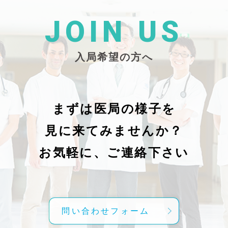
た
26/_pdf/-char/enから抜粋）
じ
学
た
JOIN US
東
い
越
親
入局希望の方へ
で
謝申し上
日（
久教
レ
科
症
の
で
まずは医局の様子を
に
組名
見に来てみませんか？
内
送予
授
分～19時
お気軽に、ご連絡下さい
内
責
げ
方
こ
問い合わせフォーム
て
C