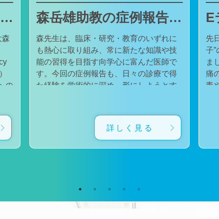
東邦大学医療センター大森病院でJMECCを開催しました
森岳雄助教の症例報告が日本内科学会英語雑誌Internal Medicineに掲載されました
大森
森先生は、臨床・研究・教育のいずれに
先
も熱心に取り組み、常に新たな知識や技
子
cy
能の習得を目指す向学心に富んだ医師で
ました。 番組
会）
す。今回の症例報告も、日々の診療で得
痛
た経験を学術的に深め、形にしようとす
毒
対
る森先生の姿勢が結実したものと考えて
た。 一方で、食器洗い用スポ
育
います。総合診療・感染症診療で培った
ル
に
知識と経験を生かし、救急医療を含む幅
ど
詳しく見る
広い診療に取り組むとともに、今後も臨
普
生
床・研究・教育の各分野でのさらなる活
つ
ー
躍が期待されます。 本症例の診療に携わ
い
ィ
り、論文の執筆および完成までご指導・
した。 今回の番組
小
ご協力くださったすべての先生方、関係
防
谷
者の皆様に、心より感謝申し上げます。
です。 また、私の
だ
文責：佐々木 陽典
錦
（https://www.jstage.jst.go.jp/article/internalmedic
め