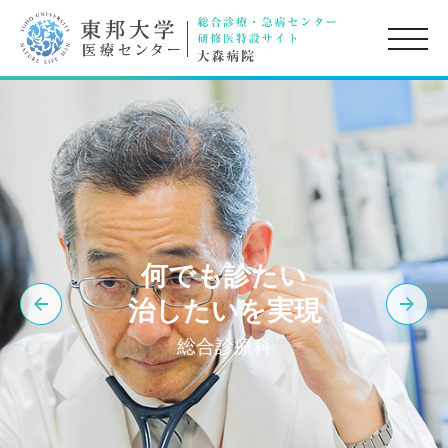
toggle
naviga
何でも診たい
治したいを実現
総合診療科