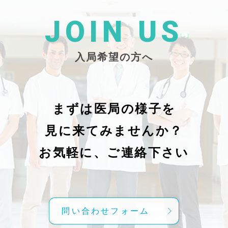
た
26/_pdf/-char/enから抜粋）
じ
学
た
JOIN US
東
い
越
親
入局希望の方へ
で
謝申し上
日（
久教
レ
科
症
の
で
まずは医局の様子を
に
組名
見に来てみませんか？
内
送予
授
分～19時
お気軽に、ご連絡下さい
内
責
げ
方
こ
問い合わせフォーム
て
C