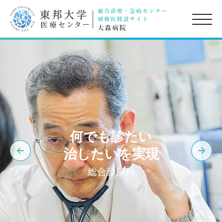
toggle
naviga
何でも診たい
治したいを実現
総合診療科