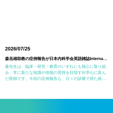
2026/07/25
森岳雄助教の症例報告が日本内科学会英語雑誌Internal Medicineに掲載されました
森先生は、臨床・研究・教育のいずれにも熱心に取り組
み、常に新たな知識や技能の習得を目指す向学心に富ん
だ医師です。今回の症例報告も、日々の診療で得た経験
を学術的に深め、形にしようとする森先生の姿勢が結実
したものと考えていま […]