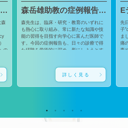
東邦大学医療センター大森病院でJMECCを開催しました
森岳雄助教の症例報告が日本内科学会英語雑誌Internal Medicineに掲載されました
大森
森先生は、臨床・研究・教育のいずれに
先
も熱心に取り組み、常に新たな知識や技
子
cy
能の習得を目指す向学心に富んだ医師で
ました。 番組
会）
す。今回の症例報告も、日々の診療で得
痛
た経験を学術的に深め、形にしようとす
毒
対
る森先生の姿勢が結実したものと考えて
た。 一方で、食器洗い用スポ
育
います。総合診療・感染症診療で培った
ル
に
知識と経験を生かし、救急医療を含む幅
ど
詳しく見る
広い診療に取り組むとともに、今後も臨
普
生
床・研究・教育の各分野でのさらなる活
つ
ー
躍が期待されます。 本症例の診療に携わ
い
ィ
り、論文の執筆および完成までご指導・
した。 今回の番組
小
ご協力くださったすべての先生方、関係
防
谷
者の皆様に、心より感謝申し上げます。
です。 また、私の
だ
文責：佐々木 陽典
錦
（https://www.jstage.jst.go.jp/article/internalmedic
め