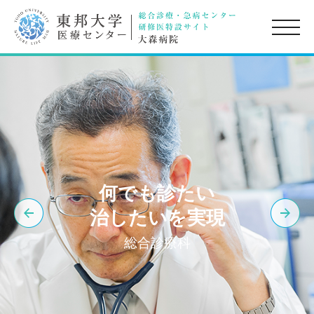
toggle
naviga
何でも診たい
治したいを実現
総合診療科