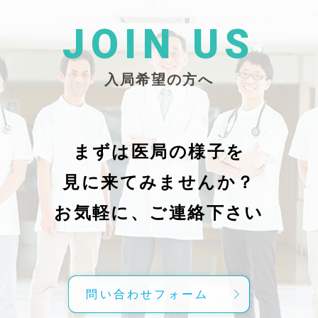
た
26/_pdf/-char/enから抜粋）
じ
学
た
JOIN US
東
い
越
親
入局希望の方へ
で
謝申し上
日（
久教
レ
科
症
の
で
まずは医局の様子を
に
組名
見に来てみませんか？
内
送予
授
分～19時
お気軽に、ご連絡下さい
内
責
げ
方
こ
問い合わせフォーム
て
C