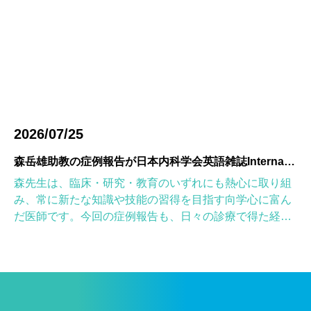
2026/07/25
森岳雄助教の症例報告が日本内科学会英語雑誌Internal Medicineに掲載されました
森先生は、臨床・研究・教育のいずれにも熱心に取り組
み、常に新たな知識や技能の習得を目指す向学心に富ん
だ医師です。今回の症例報告も、日々の診療で得た経験
を学術的に深め、形にしようとする森先生の姿勢が結実
したものと考えていま […]