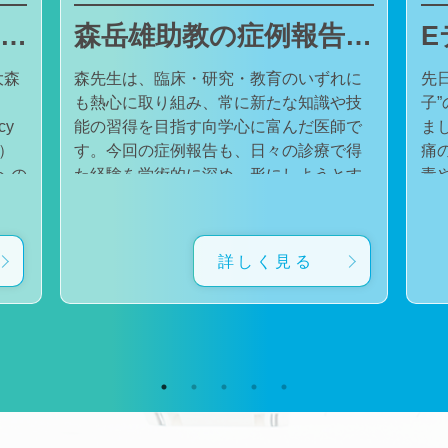
東邦大学医療センター大森病院でJMECCを開催しました
森岳雄助教の症例報告が日本内科学会英語雑誌Internal Medicineに掲載されました
大森
森先生は、臨床・研究・教育のいずれに
先
も熱心に取り組み、常に新たな知識や技
子
cy
能の習得を目指す向学心に富んだ医師で
ました。 番組
会）
す。今回の症例報告も、日々の診療で得
痛
た経験を学術的に深め、形にしようとす
毒
対
る森先生の姿勢が結実したものと考えて
た。 一方で、食器洗い用スポ
育
います。総合診療・感染症診療で培った
ル
に
知識と経験を生かし、救急医療を含む幅
ど
詳しく見る
広い診療に取り組むとともに、今後も臨
普
生
床・研究・教育の各分野でのさらなる活
つ
ー
躍が期待されます。 本症例の診療に携わ
い
ィ
り、論文の執筆および完成までご指導・
した。 今回の番組
小
ご協力くださったすべての先生方、関係
防
谷
者の皆様に、心より感謝申し上げます。
です。 また、私の
だ
文責：佐々木 陽典
錦
（https://www.jstage.jst.go.jp/article/internalmedic
め