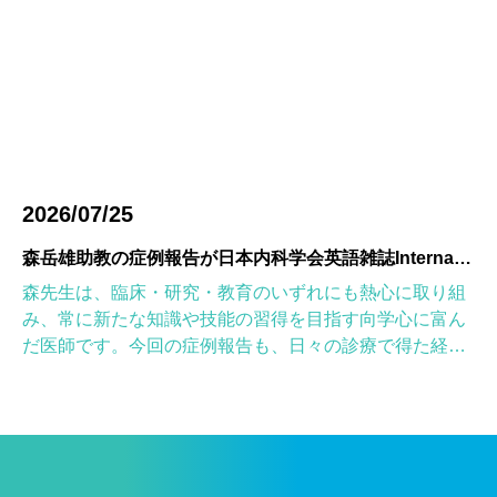
2026/07/25
森岳雄助教の症例報告が日本内科学会英語雑誌Internal Medicineに掲載されました
森先生は、臨床・研究・教育のいずれにも熱心に取り組
み、常に新たな知識や技能の習得を目指す向学心に富ん
だ医師です。今回の症例報告も、日々の診療で得た経験
を学術的に深め、形にしようとする森先生の姿勢が結実
したものと考えていま […]