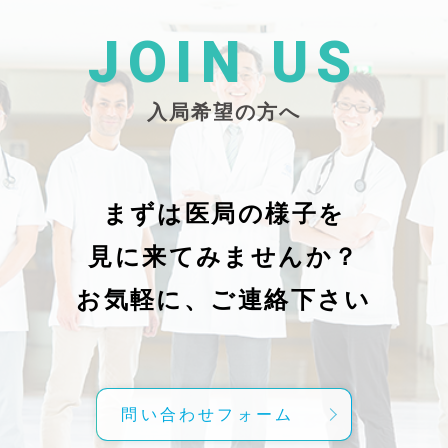
た
26/_pdf/-char/enから抜粋）
じ
学
た
JOIN US
東
い
越
親
入局希望の方へ
で
謝申し上
日（
久教
レ
科
症
の
で
まずは医局の様子を
に
組名
見に来てみませんか？
内
送予
授
分～19時
お気軽に、ご連絡下さい
内
責
げ
方
こ
問い合わせフォーム
て
C