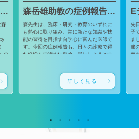
東邦大学医療センター大森病院でJMECCを開催しました
森岳雄助教の症例報告が日本内科学会英語雑誌Internal Medicineに掲載されました
大森
森先生は、臨床・研究・教育のいずれに
先
も熱心に取り組み、常に新たな知識や技
子
cy
能の習得を目指す向学心に富んだ医師で
ました。 番組
会）
す。今回の症例報告も、日々の診療で得
痛
た経験を学術的に深め、形にしようとす
毒
対
る森先生の姿勢が結実したものと考えて
た。 一方で、食器洗い用スポ
育
います。総合診療・感染症診療で培った
ル
に
知識と経験を生かし、救急医療を含む幅
ど
詳しく見る
広い診療に取り組むとともに、今後も臨
普
生
床・研究・教育の各分野でのさらなる活
つ
ー
躍が期待されます。 本症例の診療に携わ
い
ィ
り、論文の執筆および完成までご指導・
した。 今回の番組
小
ご協力くださったすべての先生方、関係
防
谷
者の皆様に、心より感謝申し上げます。
です。 また、私の
だ
文責：佐々木 陽典
錦
（https://www.jstage.jst.go.jp/article/internalmedic
め