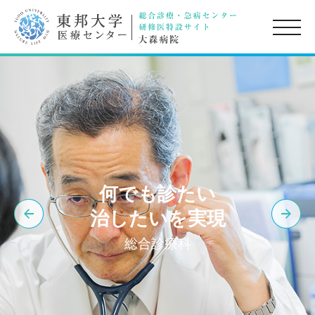
toggle
naviga
何でも診たい
治したいを実現
総合診療科